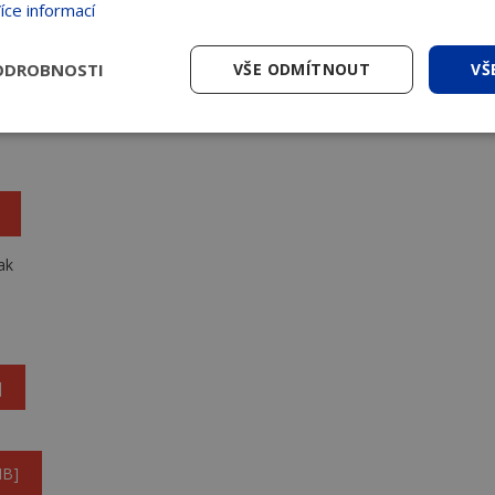
íce informací
ODROBNOSTI
VŠE ODMÍTNOUT
VŠ
ak
]
MB]