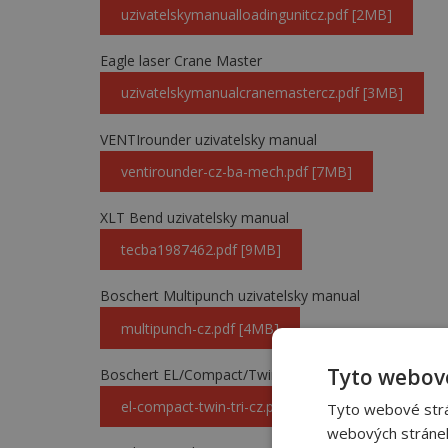
uzivatelskymanualloadingunitcz.pdf [2MB]
Eagle laser Crane Master
uzivatelskymanualcranemastercz.pdf [3MB]
VENTIrounder uzivatelsky manual
ventirounder-cz-ba-mech.pdf [7MB]
XLT Bend uzivatelsky manual
tecba1987462.pdf [9MB]
Boschert Multipunch uzivatelsky manual
multipunch-cz.pdf [4MB]
Tyto webové
Boschert EL/Compact/Twin/TRI uzivatelský manual
el-compact-twin-tri-cz.pdf [1MB]
Tyto webové strán
webových stránek