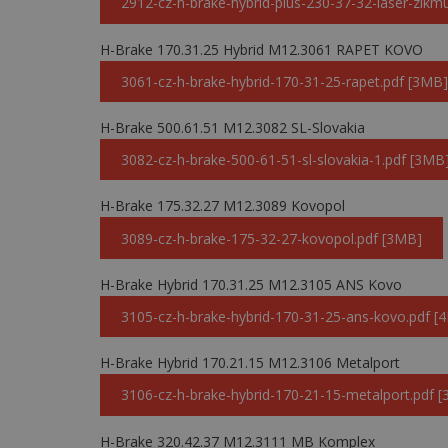
2912-cz-h-brake-hybrid-plus-230-37-32-laser-zikm
H-Brake 170.31.25 Hybrid M12.3061 RAPET KOVO
3061-cz-h-brake-hybrid-170-31-25-rapet.pdf [3MB]
H-Brake 500.61.51 M12.3082 SL-Slovakia
3082-cz-h-brake-500-61-51-sl-slovakia-1.pdf [3MB
H-Brake 175.32.27 M12.3089 Kovopol
3089-cz-h-brake-175-32-27-kovopol.pdf [3MB]
H-Brake Hybrid 170.31.25 M12.3105 ANS Kovo
3105-cz-h-brake-hybrid-170-31-25-ans-kovo.pdf [
H-Brake Hybrid 170.21.15 M12.3106 Metalport
3106-cz-h-brake-hybrid-170-21-15-metalport.pdf 
H-Brake 320.42.37 M12.3111 MB Komplex