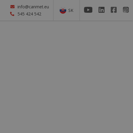
info@canmet.eu
SK
545 424 542