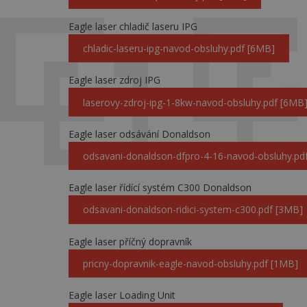
Eagle laser chladič laseru IPG
chladic-laseru-ipg-navod-obsluhy.pdf [6MB]
Eagle laser zdroj IPG
laserovy-zdroj-ipg-1-8kw-navod-obsluhy.pdf [6MB
Eagle laser odsávání Donaldson
odsavani-donaldson-dfpro-4-16-navod-obsluhy.pd
Eagle laser řídící systém C300 Donaldson
odsavani-donaldson-ridici-system-c300.pdf [3MB]
Eagle laser příčný dopravník
pricny-dopravnik-eagle-navod-obsluhy.pdf [1MB]
Eagle laser Loading Unit