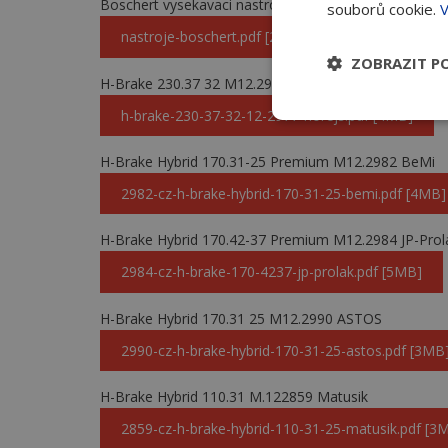
Boschert vysekavaci nastroje
souborů cookie.
V
nastroje-boschert.pdf [2MB]
ZOBRAZIT P
H-Brake 230.37 32 M12.2977 Horejs
h-brake-230-37-32-12-2977-horejs.pdf [4MB]
H-Brake Hybrid 170.31-25 Premium M12.2982 BeMi
2982-cz-h-brake-hybrid-170-31-25-bemi.pdf [4MB]
H-Brake Hybrid 170.42-37 Premium M12.2984 JP-Prol
2984-cz-h-brake-170-4237-jp-prolak.pdf [5MB]
H-Brake Hybrid 170.31 25 M12.2990 ASTOS
2990-cz-h-brake-hybrid-170-31-25-astos.pdf [3MB
H-Brake Hybrid 110.31 M.122859 Matusik
2859-cz-h-brake-hybrid-110-31-25-matusik.pdf [3