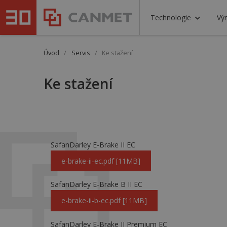
Technologie
Výr
Úvod
/
Servis
/
Ke stažení
Ke stažení
SafanDarley E-Brake II EC
e-brake-ii-ec.pdf [11MB]
SafanDarley E-Brake B II EC
e-brake-ii-b-ec.pdf [11MB]
SafanDarley E-Brake II Premium EC