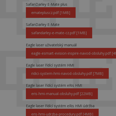
SafanDarley E-Mate plus
ematepluscz.pdf [1MB]
SafanDarley E-Mate
safandarley-e-mate-cz.pdf [1MB]
Eagle laser uživatelský manuál
eagle-esmart-evision-inspire-navod-obsluhy.pdf [
Eagle laser řídící systém HMI
ridici-system-hmi-navod-obsluhy.pdf [7MB]
Eagle laser řídící systém eRis HMI
eris-hmi-manual-obsluhy.pdf [22MB]
Eagle laser řídící systém eRis HMI údržba
eris-hmi-udrzba-procedury.pdf [4MB]