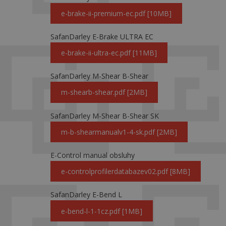
e-brake-ii-premium-ec.pdf [10MB]
SafanDarley E-Brake ULTRA EC
e-brake-ii-ultra-ec.pdf [11MB]
SafanDarley M-Shear B-Shear
m-shearb-shear.pdf [2MB]
SafanDarley M-Shear B-Shear SK
m-b-shearmanualv1-4-sk.pdf [2MB]
E-Control manual obsluhy
e-controlprofilerdatabazev02.pdf [8MB]
SafanDarley E-Bend L
e-bend-l-1-1cz.pdf [1MB]