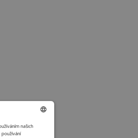
oužíváním našich
CZECH
 používání
SLOVAK