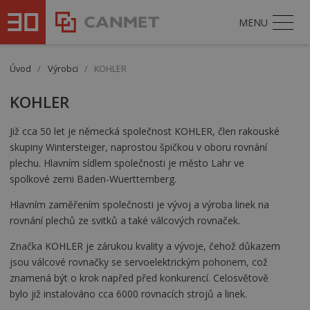
MENU
Úvod
/
Výrobci
/
KOHLER
KOHLER
Již cca 50 let je německá společnost KOHLER, člen rakouské
skupiny Wintersteiger, naprostou špičkou v oboru rovnání
plechu. Hlavním sídlem společnosti je město Lahr ve
spolkové zemi Baden-Wuerttemberg.
Hlavním zaměřením společnosti je vývoj a výroba linek na
rovnání plechů ze svitků a také válcových rovnaček.
Značka KOHLER je zárukou kvality a vývoje, čehož důkazem
jsou válcové rovnačky se servoelektrickým pohonem, což
znamená být o krok napřed před konkurencí. Celosvětově
bylo již instalováno cca 6000 rovnacích strojů a linek.