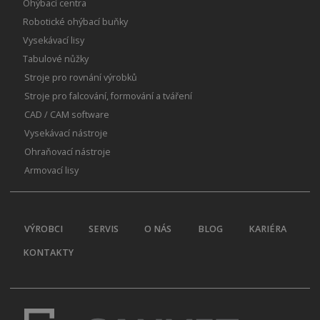
Ohýbací centra
Robotické ohýbací buňky
Vysekávací lisy
Tabulové nůžky
Stroje pro rovnání výrobků
Stroje pro falcování, formování a tváření
CAD / CAM software
Vysekávací nástroje
Ohraňovací nástroje
Armovací lisy
VÝROBCI
SERVIS
O NÁS
BLOG
KARIÉRA
KONTAKTY