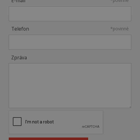
E-mail
*povinné
Telefon
*povinné
Zpráva