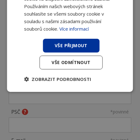
Používáním našich webových stránek
souhlasíte se všemi soubory cookie v
Máte otázky? Poradíme vám, jaké
souladu s našimi zásadami používání
zařízení nejlépe využijete. Napište
souborů cookie.
Více informací
nám a obratem se ozveme zpět.
VŠE PŘIJMOUT
Jméno a příjmení
*povinné
VŠE ODMÍTNOUT
ZOBRAZIT PODROBNOSTI
Firma
*povinné
PSČ
*povinné