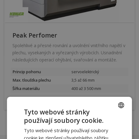
Peak Perfomer
Spolehlivé a přesné rovnání a uvolnění vnitřního napětí v
plechu, vysekaných a vyřezaných výrobcích. Usnadnění
následujících operací ohýbání, svařování a montáže.
Princip pohonu
servoelektrický
Max. tloušťka plechu
3,5 až 66 mm
Šířka materiálu
400 až 3 500 mm
více
Tyto webové stránky
používají soubory cookie.
CZECH
Tyto webové stránky používají soubory
SLOVAK
cookie ke zlepšení uživatelského zážitku.