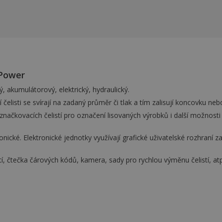
-Power
 akumulátorový, elektrický, hydraulický.
vní čelisti se svírají na zadaný průměr či tlak a tím zalisují koncovk
 značkovacích čelistí pro označení lisovaných výrobků i další možnosti
ické. Elektronické jednotky využívají grafické uživatelské rozhraní 
tí, čtečka čárových kódů, kamera, sady pro rychlou výměnu čelistí, atp