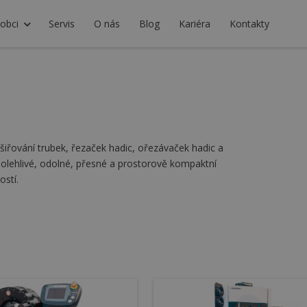
obci
Servis
O nás
Blog
Kariéra
Kontakty
zšiřování trubek, řezaček hadic, ořezávaček hadic a
polehlivé, odolné, přesné a prostorově kompaktní
ostí.
 – výroba hydraulických hadic, automobilový
radnictví, výroba strojů, těžební průmysl, výroba