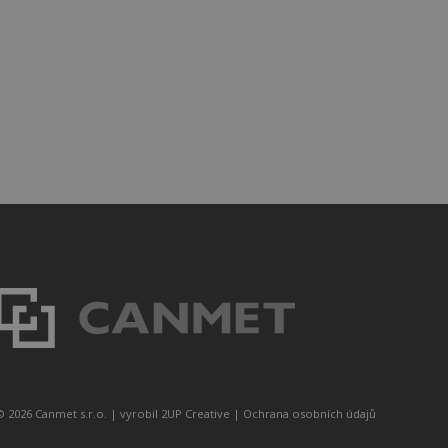
© 2026 Canmet s.r.o. |
vyrobil 2UP Creative
|
Ochrana osobních údajů