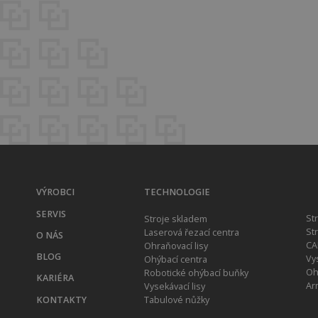
VÝROBCI
TECHNOLOGIE
SERVIS
St
Stroje skladem
St
Laserová řezací centra
O NÁS
CA
Ohraňovací lisy
BLOG
Vy
Ohýbací centra
Oh
Robotické ohýbací buňky
KARIÉRA
Ar
Vysekávací lisy
KONTAKTY
Tabulové nůžky