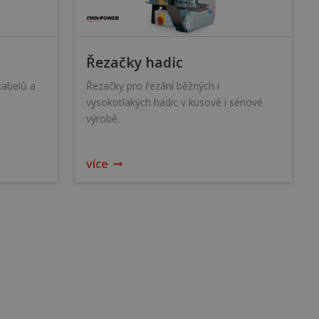
Řezačky hadic
kabelů a
Řezačky pro řezání běžných i
vysokotlakých hadic v kusové i sériové
výrobě.
více