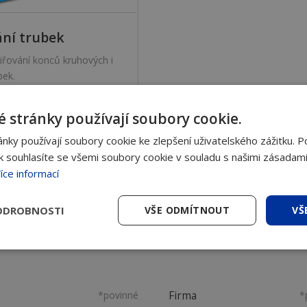
ání trubek
šiřování konců kruhových i
bek.
 stránky používají soubory cookie.
ky používají soubory cookie ke zlepšení uživatelského zážitku. P
 souhlasíte se všemi soubory cookie v souladu s našimi zásadami
íce informací
ODROBNOSTI
VŠE ODMÍTNOUT
VŠ
jaké zařízení nejlépe využijete. Nap
*povinné
Firma
*