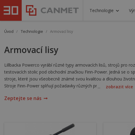
Technologie
Výr
Úvod
/
Technologie
/
Armovací lisy
Armovací lisy
Lillbacka Powerco vyrábí různé typy armovacích lisů, strojů pro ro
testovacích stolic pod obchodní značkou Finn-Power. Jedná se o s
stroje, které jsou všeobecně známé svou kvalitou a dlouhou životn
Stroje Finn-Power splňují požadavky různých průmyslových odvětví
...
zobrazit více
průmysl, letecký průmysl, stavebnictví, zemědělství, lesnictví a zah
Zeptejte se nás
elektrokabelů, servis, tvarování trubek, atp.