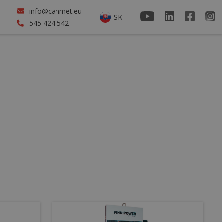
info@canmet.eu
SK
545 424 542