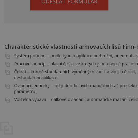
ODESLAT FORMULÁŘ
Charakteristické vlastnosti armovacích lisů Finn
Systém pohonu – podle typu a aplikace buď ruční, pneumatický,
Pracovní princip – hlavní čelisti ve kterých jsou upnuté praco
Čelisti – kromě standardních výměnných sad lisovacích čelistí,
nestandardní aplikace.
Ovládací jednotky – od jednoduchých manuálních až po elektron
parametrů.
Volitelná výbava – dálkové ovládání, automatické mazání čelis