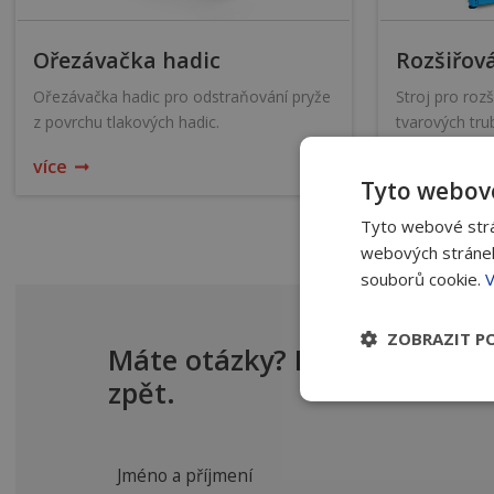
Ořezávačka hadic
Rozšiřov
Ořezávačka hadic pro odstraňování pryže
Stroj pro roz
z povrchu tlakových hadic.
tvarových tru
více
více
Tyto webové
Tyto webové strán
webových stránek
souborů cookie.
V
ZOBRAZIT P
Máte otázky? Poradíme vám, 
zpět.
Jméno a příjmení