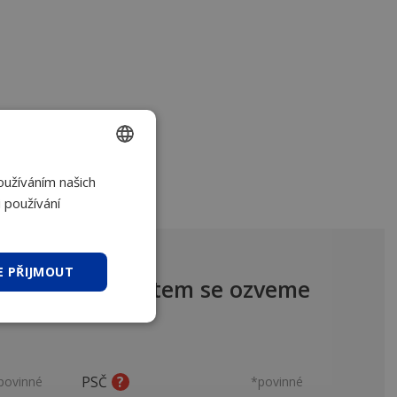
oužíváním našich
CZECH
 používání
SLOVAK
E PŘIJMOUT
ište nám a obratem se ozveme
povinné
PSČ
*povinné