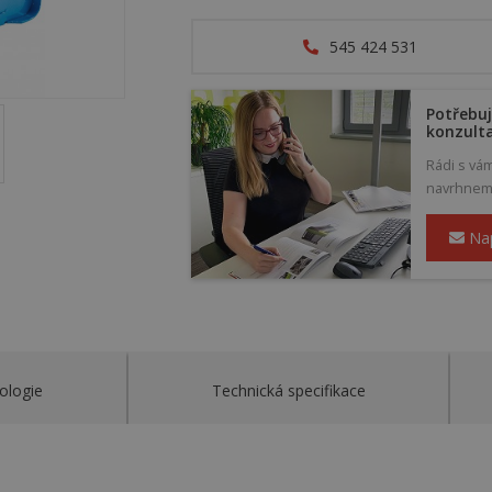
545 424 531
Potřebuj
konzult
Rádi s vá
navrhneme 
Na
ologie
Technická specifikace