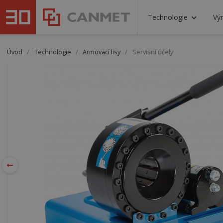
Technologie
Výr
Úvod
/
Technologie
/
Armovací lisy
/
Servisní účely