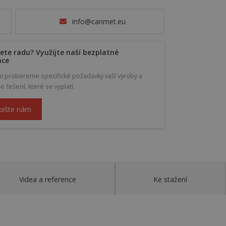
info@canmet.eu
ete radu? Využijte naší bezplatné
ace
mi probereme specifické požadavky vaší výroby a
řešení, které se vyplatí.
pište nám
Videa a reference
Ke stažení