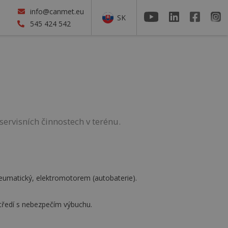
info@canmet.eu
SK
545 424 542
 servisních činnostech v terénu.
neumatický, elektromotorem (autobaterie).
tředí s nebezpečím výbuchu.