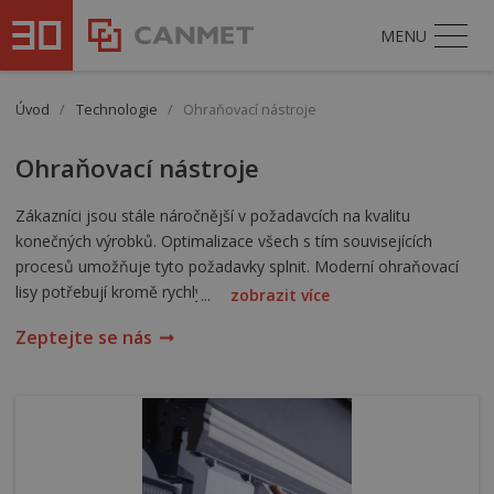
MENU
Úvod
/
Technologie
/
Ohraňovací nástroje
Ohraňovací nástroje
Zákazníci jsou stále náročnější v požadavcích na kvalitu
konečných výrobků. Optimalizace všech s tím souvisejících
procesů umožňuje tyto požadavky splnit. Moderní ohraňovací
lisy potřebují kromě rychlých, spolehlivých a přesných upínacích
...
zobrazit více
systémů a bombírovacích stolů také správné a kvalitní
Zeptejte se nás
ohraňovací nástroje.
Úroveň kvality ohraňovacích nástrojů garantuje použitý základní
materiál, tepelné zpracování pracovních ploch, maximální
zatížení, přesnost tolerancí rozměrů a komplexnost nabídky
tvarů, velikostí a segmentací.