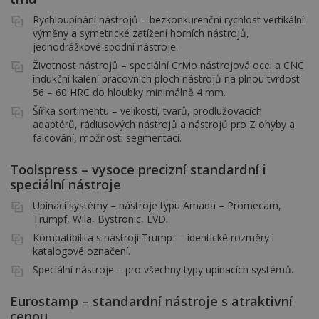
Rychloupínání nástrojů – bezkonkurenční rychlost vertikální
výměny a symetrické zatížení horních nástrojů,
jednodrážkové spodní nástroje.
Životnost nástrojů – speciální CrMo nástrojová ocel a CNC
indukční kalení pracovních ploch nástrojů na plnou tvrdost
56 – 60 HRC do hloubky minimálně 4 mm.
Šířka sortimentu – velikostí, tvarů, prodlužovacích
adaptérů, rádiusových nástrojů a nástrojů pro Z ohyby a
falcování, možnosti segmentací.
Toolspress – vysoce precizní standardní i
speciální nástroje
Upínací systémy – nástroje typu Amada – Promecam,
Trumpf, Wila, Bystronic, LVD.
Kompatibilita s nástroji Trumpf – identické rozměry i
katalogové označení.
Speciální nástroje – pro všechny typy upínacích systémů.
Eurostamp – standardní nástroje s atraktivní
cenou