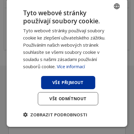
Tyto webové stránky
Ohraňovací nástroje Wilson Tool
používají soubory cookie.
CZECH
Zajímavé aplikace pro výrobu.
Tyto webové stránky používají soubory
SLOVAK
cookie ke zlepšení uživatelského zážitku.
více
Používáním našich webových stránek
souhlasíte se všemi soubory cookie v
souladu s našimi zásadami používání
souborů cookie.
Více informací
VŠE PŘIJMOUT
Máte otázky? Poradíme vám, jaké
zařízení nejlépe využijete. Napište
nám a obratem se ozveme zpět.
VŠE ODMÍTNOUT
ZOBRAZIT PODROBNOSTI
Jméno a příjmení
*povinné