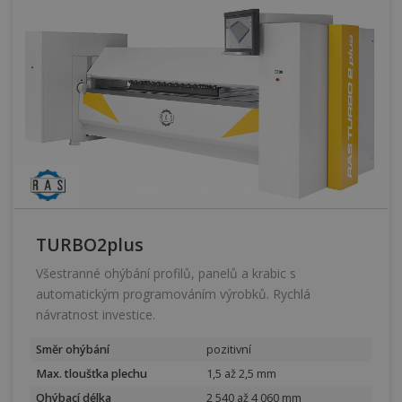
TURBO2plus
Všestranné ohýbání profilů, panelů a krabic s
automatickým programováním výrobků. Rychlá
návratnost investice.
Směr ohýbání
pozitivní
Max. tloušťka plechu
1,5 až 2,5 mm
Ohýbací délka
2 540 až 4 060 mm