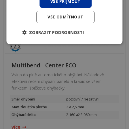
VŠE PŘIJMOUT
VŠE ODMÍTNOUT
ZOBRAZIT PODROBNOSTI
Multibend - Center ECO
Vstup do plně automatického ohýbání. Nákladově
efektivní řešení ohýbání panelů a krabic se všemi
funkcemi špičkové ohýbačky.
Směr ohýbání
pozitivní / negativní
Max. tloušťka plechu
2 a 2,5 mm
Ohýbací délka
2 160 až 3 060 mm
více