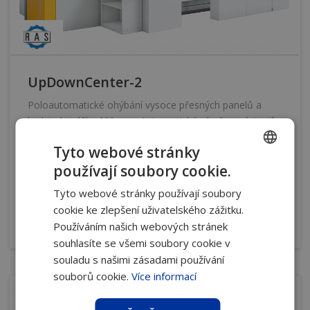
UpDownCenter-2
Poloautomatické ohýbání vysoce přesných panelů a
krabic do výšky 600 mm. Automatická výměna nástrojů
zvyšuje produktivitu.
Tyto webové stránky
Směr ohýbání
pozitivní / negativní
používají soubory cookie.
CZECH
Max. tloušťka plechu
3 a 4 mm
Tyto webové stránky používají soubory
SLOVAK
Ohýbací délka
3 200 a 4 060 mm
cookie ke zlepšení uživatelského zážitku.
Používáním našich webových stránek
více
souhlasíte se všemi soubory cookie v
souladu s našimi zásadami používání
souborů cookie.
Více informací