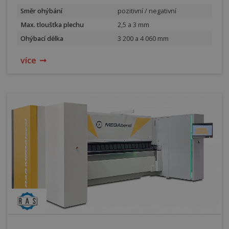
Směr ohýbání
pozitivní / negativní
Max. tloušťka plechu
2,5 a 3 mm
Ohýbací délka
3 200 a 4 060 mm
více