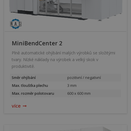
MiniBendCenter 2
Plně automatické ohýbání malých výrobků se složitými
tvary. Nízké náklady na výrobek a velký skok v
produktivitě.
Směr ohýbání
pozitivní / negativní
Max. tloušťka plechu
3 mm
Max. rozměr polotovaru
600 x 600 mm
více