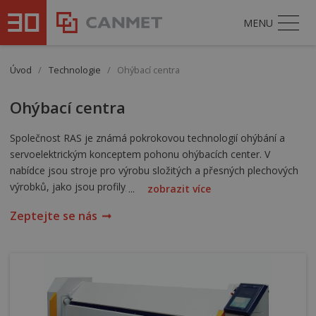
MENU
Úvod
/
Technologie
/
Ohýbací centra
Ohýbací centra
Společnost RAS je známá pokrokovou technologií ohýbání a
servoelektrickým konceptem pohonu ohýbacích center. V
nabídce jsou stroje pro výrobu složitých a přesných plechových
výrobků, jako jsou profily, panely, kazety a ze všech stran
...
zobrazit více
uzavřené krabice.
Zeptejte se nás
Unikátní princip ohýbání RAS je nejpřirozenějším způsobem, jak
plech ohýbat. Nedílnou součástí jsou vždy tři nástroje. Během
ohýbacích operací drží horní nástroj pod tlakem ohýbaný
výrobek v potřebné pozici oproti dolnímu nástroji. Samotné
ohýbání výrobku zajišťuje ohýbací nástroj upnutý v kyvném
beranu, s patentově chráněným pohybem odvalování po plechu.