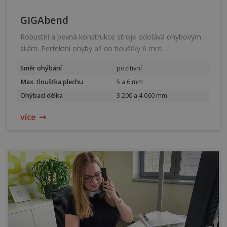
GIGAbend
Robustní a pevná konstrukce stroje odolává ohybovým
silám. Perfektní ohyby až do tloušťky 6 mm.
Směr ohýbání
pozitivní
Max. tloušťka plechu
5 a 6 mm
Ohýbací délka
3 200 a 4 060 mm
více