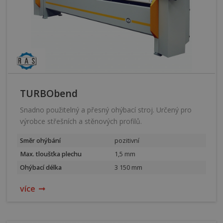
Plech během ohýbání leží na plochém stole. U strojů s
technologií pozitivního/negativního ohýbání jako např. u
XLTbend
proběhne ohnutí všech ohybů na dané straně bez
potřeby otáčení výrobku a se stejnými nástroji včetně falcování.
TURBObend
Snadno použitelný a přesný ohýbací stroj. Určený pro
výrobce střešních a stěnových profilů.
Směr ohýbání
pozitivní
Max. tloušťka plechu
1,5 mm
Ohýbací délka
3 150 mm
více