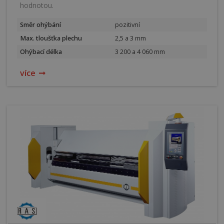
hodnotou.
Směr ohýbání
pozitivní
Max. tloušťka plechu
2,5 a 3 mm
Ohýbací délka
3 200 a 4 060 mm
více