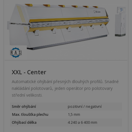
XXL - Center
Automatické ohýbání přesných dlouhých profilů. Snadné
nakládání polotovarů, jeden operátor pro polotovary
střední velikosti.
Směr ohýbání
pozitivní / negativní
Max. tloušťka plechu
1,5 mm
Ohýbací délka
4 240 a 6 400 mm