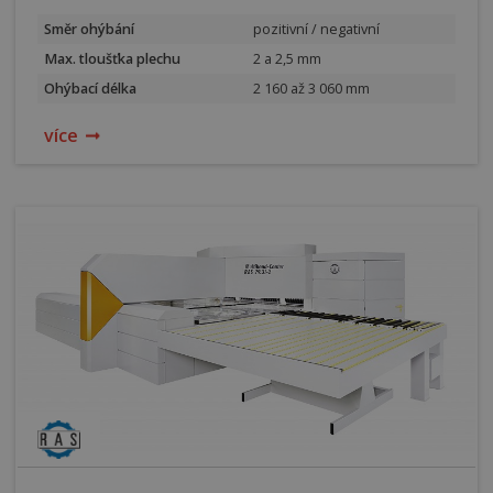
Směr ohýbání
pozitivní / negativní
Max. tloušťka plechu
2 a 2,5 mm
Ohýbací délka
2 160 až 3 060 mm
více