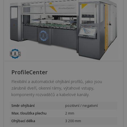
ProfileCenter
Flexibilní a automatické ohýbání profilů, jako jsou
zárubně dveří, okenní rámy, výtahové vstupy,
komponenty rozvaděčů a kabelové kanály.
Směr ohýbání
pozitivní / negativní
Max. tloušťka plechu
2 mm
Ohýbací délka
3 200 mm