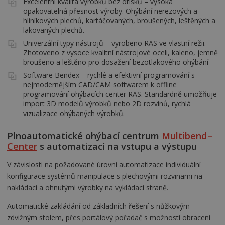
Excelentní kvalita výrobků bez otisků – vysoká
opakovatelná přesnost výroby. Ohýbání nerezových a
hliníkových plechů, kartáčovaných, broušených, leštěných a
lakovaných plechů.
Univerzální typy nástrojů – vyrobeno RAS ve vlastní režii.
Zhotoveno z vysoce kvalitní nástrojové oceli, kaleno, jemně
broušeno a leštěno pro dosažení bezotlakového ohýbání
Software Bendex – rychlé a efektivní programování s
nejmodernějším CAD/CAM softwarem k offline
programování ohýbacích center RAS. Standardně umožňuje
import 3D modelů výrobků nebo 2D rozvinů, rychlá
vizualizace ohýbaných výrobků.
Plnoautomatické ohýbací centrum
Multibend–
Center
s automatizací na vstupu a výstupu
V závislosti na požadované úrovni automatizace individuální
konfigurace systémů manipulace s plechovými rozvinami na
nakládací a ohnutými výrobky na vykládací straně.
Automatické zakládání od základních řešení s nůžkovým
zdvižným stolem, přes portálový pořadač s možností obracení