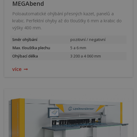
MEGAbend
Poloautomatické ohýbání přesných kazet, panelů a
krabic. Perfektní ohyby až do tloušťky 6 mm a krabic do
výšky 400 mm.
Směr ohýbání
pozitivní / negativní
Max. tloušťka plechu
5 a 6 mm
Ohýbací délka
3 200 a 4 060 mm
více