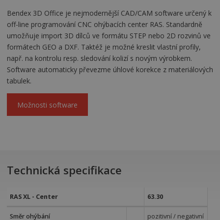
Bendex 3D Office je nejmodernější CAD/CAM software určený k
off-line programování CNC ohýbacích center RAS. Standardně
umožňuje import 3D dílců ve formátu STEP nebo 2D rozvinů ve
formátech GEO a DXF. Taktéž je možné kreslit vlastní profily,
např. na kontrolu resp. sledování kolizí s novým výrobkem.
Software automaticky převezme úhlové korekce z materiálových
tabulek.
Možnosti software
Technická specifikace
RAS XL - Center
63.30
Směr ohýbání
pozitivní / negativní