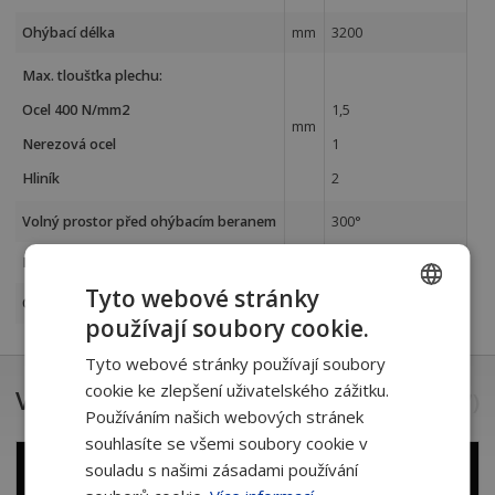
Ohýbací délka
mm
3200
Max. tloušťka plechu:
Ocel 400 N/mm2
1,5
mm
Nerezová ocel
1
Hliník
2
Volný prostor před ohýbacím beranem
300°
Rozsah zadního dorazu
mm
6,5 – 750
Tyto webové stránky
Ohýbání šikmých výrobků
ano
používají soubory cookie.
CZECH
Tyto webové stránky používají soubory
SLOVAK
cookie ke zlepšení uživatelského zážitku.
Videa a reference
(
1
z
17
)
Používáním našich webových stránek
souhlasíte se všemi soubory cookie v
souladu s našimi zásadami používání