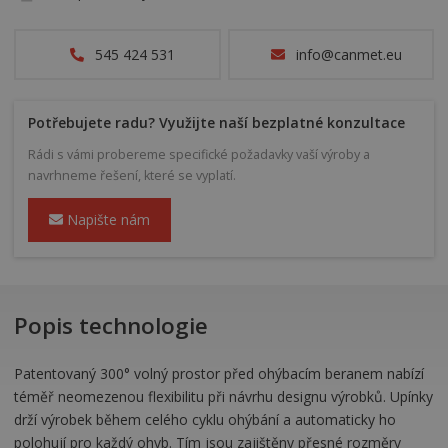
545 424 531
info@canmet.eu
Potřebujete radu? Využijte naší bezplatné konzultace
Rádi s vámi probereme specifické požadavky vaší výroby a
navrhneme řešení, které se vyplatí.
Napište nám
Popis technologie
Patentovaný 300° volný prostor před ohýbacím beranem nabízí
téměř neomezenou flexibilitu při návrhu designu výrobků. Upínky
drží výrobek během celého cyklu ohýbání a automaticky ho
polohují pro každý ohyb. Tím jsou zajištěny přesné rozměry