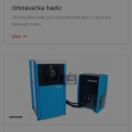
Ořezávačka hadic
Ořezávačka hadic pro odstraňování pryže z povrchu
tlakových hadic.
více