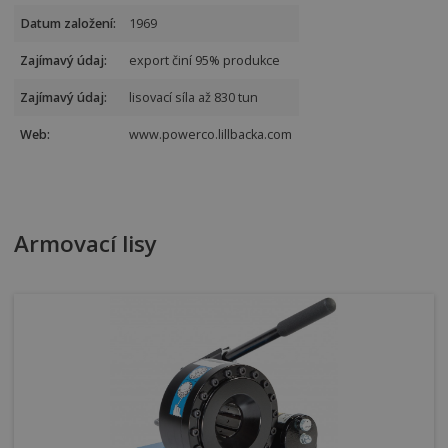
Datum založení:
1969
Zajímavý údaj:
export činí 95% produkce
Zajímavý údaj:
lisovací síla až 830 tun
Web:
www.powerco.lillbacka.com
Armovací lisy