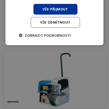
VŠE PŘIJMOUT
Na kabely a matice
Lisy pro zalisovávání koncovek kabelů a převlečných
VŠE ODMÍTNOUT
matic na koncovky.
více
ZOBRAZIT PODROBNOSTI