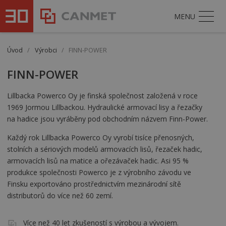
MENU
Úvod
/
Výrobci
/
FINN-POWER
FINN-POWER
Lillbacka Powerco Oy je finská společnost založená v roce
1969 Jormou Lillbackou. Hydraulické armovací lisy a řezačky
na hadice jsou vyráběny pod obchodním názvem Finn-Power.
Každý rok Lillbacka Powerco Oy vyrobí tisíce přenosných,
stolních a sériových modelů armovacích lisů, řezaček hadic,
armovacích lisů na matice a ořezávaček hadic. Asi 95 %
produkce společnosti Powerco je z výrobního závodu ve
Finsku exportováno prostřednictvím mezinárodní sítě
distributorů do více než 60 zemí.
Více než 40 let zkušeností s výrobou a vývojem.