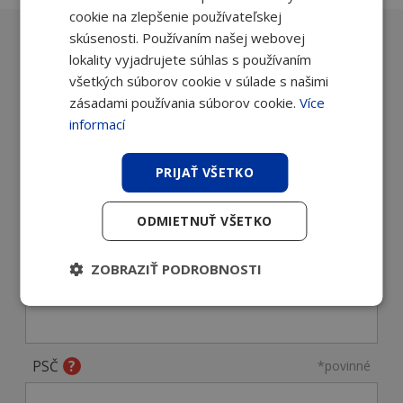
cookie na zlepšenie používateľskej
skúsenosti. Používaním našej webovej
lokality vyjadrujete súhlas s používaním
Máte otázky? Poradíme Vám, aké
všetkých súborov cookie v súlade s našimi
zariadenie najlepšie využijete.
zásadami používania súborov cookie.
Více
Napíšte nám a obratom sa ozveme
informací
späť.
PRIJAŤ VŠETKO
Meno a priezvisko
*povinné
ODMIETNUŤ VŠETKO
ZOBRAZIŤ PODROBNOSTI
Firma
*povinné
PSČ
*povinné