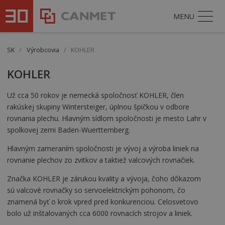
MENU
SK
/
Výrobcovia
/
KOHLER
KOHLER
Už cca 50 rokov je nemecká spoločnosť KOHLER, člen
rakúskej skupiny Wintersteiger, úplnou špičkou v odbore
rovnania plechu. Hlavným sídlom spoločnosti je mesto Lahr v
spolkovej zemi Baden-Wuerttemberg.
Hlavným zameraním spoločnosti je vývoj a výroba liniek na
rovnanie plechov zo zvitkov a taktiež valcových rovnačiek.
Značka KOHLER je zárukou kvality a vývoja, čoho dôkazom
sú valcové rovnačky so servoelektrickým pohonom, čo
znamená byť o krok vpred pred konkurenciou. Celosvetovo
bolo už inštalovaných cca 6000 rovnacích strojov a liniek.