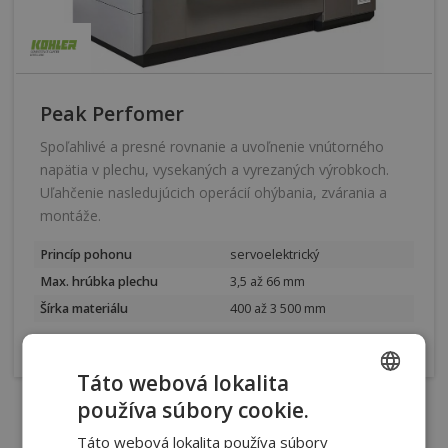
Peak Perfomer
Spoľahlivé a presné rovnanie a uvoľnenie vnútorného
napätia v plechu, vysekaných a vyrezaných výrobkoch.
Uľahčenie nasledujúcich operácií ohýbania, zvárania a
montáže.
Princíp pohonu
servoelektrický
Max. hrúbka plechu
3,5 až 66 mm
Šírka materiálu
400 až 3 500 mm
více
Táto webová lokalita
používa súbory cookie.
CZECH
Táto webová lokalita používa súbory
SLOVAK