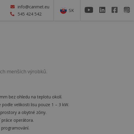
info@canmet.eu
SK
545 424 542
ech menších výrobků.
mm bez ohledu na teplotu okolí.
podle velikosti lisu pouze 1 – 3 kW.
 prostory a obytné zóny.
 práce operátora.
é programování.