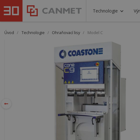
Technologie
Výr
Úvod
/
Technologie
/
Ohraňovací lisy
/
Model C