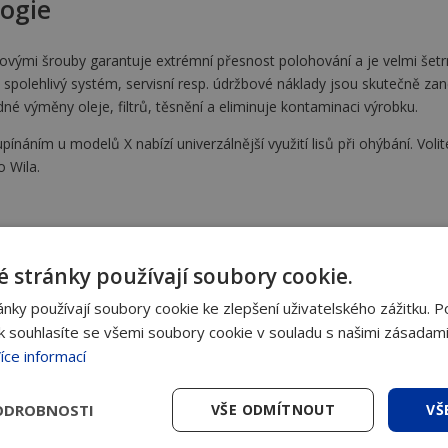
logie
čkovými šrouby garantuje extrémní přesnost polohování a je velmi šetr
 spolehlivý systém, servisní resp. údržbové náklady jsou skutečně za
dné výměny oleje, filtrů, těsnění a eliminuje kontaminaci výrobku.
ínáním u modelů X nabízí univerzálnější využití lisů při ohýbání. Volit
 Wila.
 stránky používají soubory cookie.
ky používají soubory cookie ke zlepšení uživatelského zážitku. P
 souhlasíte se všemi soubory cookie v souladu s našimi zásadami
jaké zařízení nejlépe využijete. Nap
íce informací
ODROBNOSTI
VŠE ODMÍTNOUT
VŠ