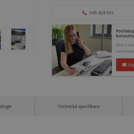
545 424 531
Potřebuj
konzult
Rádi s vá
navrhneme 
Na
ologie
Technická specifikace