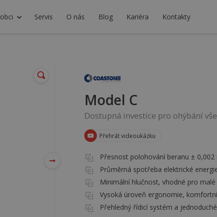
obci
Servis
O nás
Blog
Kariéra
Kontakty
Model C
Dostupná investice pro ohýbání vš
Přehrát videoukázku
Přesnost polohování beranu ± 0,002 
Průměrná spotřeba elektrické energie 
Minimální hlučnost, vhodné pro malé
Vysoká úroveň ergonomie, komfortní
Přehledný řídicí systém a jednoduch