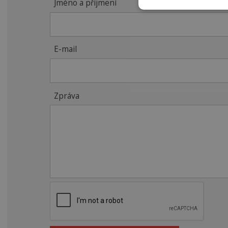
Jméno a příjmení
E-mail
Zpráva