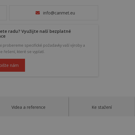
info@canmet.eu
ete radu? Využijte naší bezplatné
ace
mi probereme specifické požadavky vaší výroby a
řešení, které se vyplatí.
pište nám
Videa a reference
Ke stažení