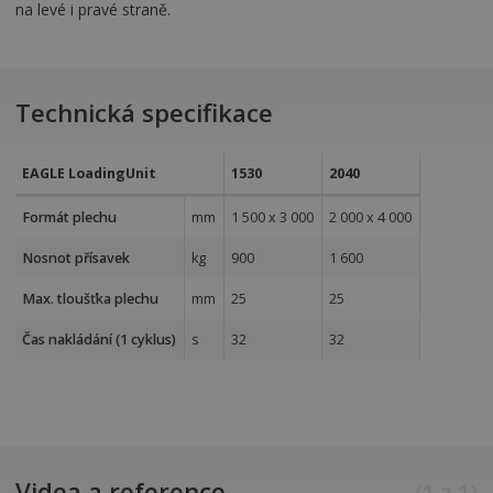
na levé i pravé straně.
Technická specifikace
EAGLE LoadingUnit
1530
2040
Formát plechu
mm
1 500 x 3 000
2 000 x 4 000
Nosnot přísavek
kg
900
1 600
Max. tloušťka plechu
mm
25
25
Čas nakládání (1 cyklus)
s
32
32
Videa a reference
(
1
z
1
)