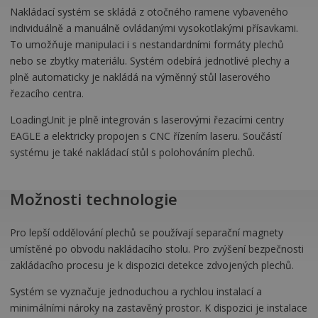
Nakládací systém se skládá z otočného ramene vybaveného
individuálně a manuálně ovládanými vysokotlakými přísavkami.
To umožňuje manipulaci i s nestandardními formáty plechů
nebo se zbytky materiálu. Systém odebírá jednotlivé plechy a
plně automaticky je nakládá na výměnný stůl laserového
řezacího centra.
LoadingUnit je plně integrován s laserovými řezacími centry
EAGLE a elektricky propojen s CNC řízením laseru. Součástí
systému je také nakládací stůl s polohováním plechů.
Možnosti technologie
Pro lepší oddělování plechů se používají separační magnety
umístěné po obvodu nakládacího stolu. Pro zvýšení bezpečnosti
zakládacího procesu je k dispozici detekce zdvojených plechů.
Systém se vyznačuje jednoduchou a rychlou instalací a
minimálními nároky na zastavěný prostor. K dispozici je instalace