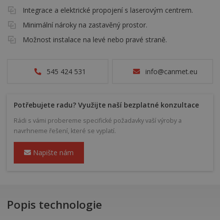
Integrace a elektrické propojení s laserovým centrem.
Minimální nároky na zastavěný prostor.
Možnost instalace na levé nebo pravé straně.
545 424 531
info@canmet.eu
Potřebujete radu? Využijte naší bezplatné konzultace
Rádi s vámi probereme specifické požadavky vaší výroby a
navrhneme řešení, které se vyplatí.
Napište nám
Popis technologie