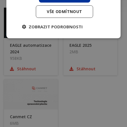
VŠE ODMÍTNOUT
ZOBRAZIT PODROBNOSTI
EAGLE automatizace
EAGLE 2025
2024
2MB
958KB
Stáhnout
Stáhnout
Canmet CZ
6MB