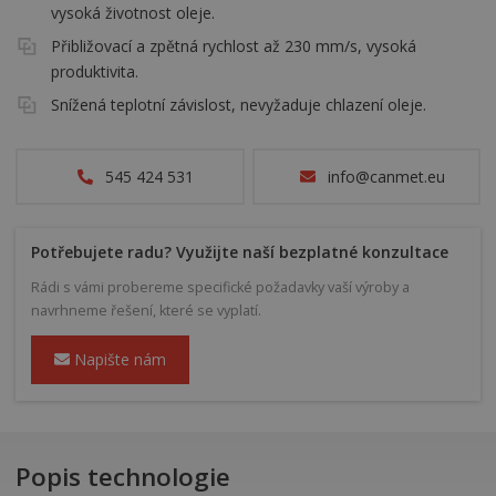
vysoká životnost oleje.
Přibližovací a zpětná rychlost až 230 mm/s, vysoká
produktivita.
Snížená teplotní závislost, nevyžaduje chlazení oleje.
545 424 531
info@canmet.eu
Potřebujete radu? Využijte naší bezplatné konzultace
Rádi s vámi probereme specifické požadavky vaší výroby a
navrhneme řešení, které se vyplatí.
Napište nám
Popis technologie