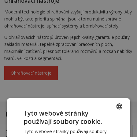
Ohraňovací nástroje
Moderní technologie ohraňování zvyšují produktivitu výroby. Aby
mohla být tato priorita splněna, jsou k tomu nutné správné
ohraňovací nástroje, upínací systémy a bombírovací stoly.
U ohraňovacích nástrojů úroveň jejich kvality garantuje použitý
základní materiál, tepelné zpracování pracovních ploch,
maximální zatížení, přesnost tolerancí rozměrů a rozsah nabídky
tvarů, velikostí a segmentací.
Ohraňovací nástroje
Tyto webové stránky
Technická specifikace
používají soubory cookie.
CZECH
Tyto webové stránky používají soubory
SafanDarley H-Brake Hybrid
SLOVAK
170.21
170.31
170.37
170.42