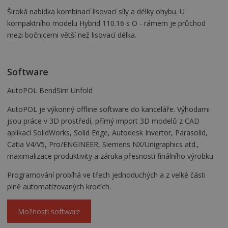
Široká nabídka kombinací lisovací síly a délky ohybu. U
kompaktního modelu Hybrid 110.16 s O - rámem je průchod
mezi bočnicemi větší než lisovací délka.
Software
AutoPOL BendSim Unfold
AutoPOL je výkonný offline software do kanceláře. Výhodami
jsou práce v 3D prostředí, přímý import 3D modelů z CAD
aplikací SolidWorks, Solid Edge, Autodesk Invertor, Parasolid,
Catia V4/V5, Pro/ENGINEER, Siemens NX/Unigraphics atd.,
maximalizace produktivity a záruka přesnosti finálního výrobku.
Programování probíhá ve třech jednoduchých a z velké části
plně automatizovaných krocích.
Možnosti software