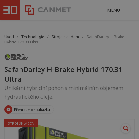
sold
MENU
Úvod
/
Technologie
/
Stroje skladem
/
SafanDarley H-Brake
Hybrid 170.31 Ultra
SafanDarley H-Brake Hybrid 170.31
Ultra
Unikátní hybridní pohon s minimálním objemem
hydraulického oleje.
Přehrát videoukázku
STROJ SKLADEM