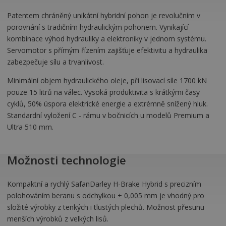
Patentem chráněný unikátní hybridní pohon je revolučním v
porovnání s tradičním hydraulickým pohonem. Vynikající
kombinace výhod hydrauliky a elektroniky v jednom systému.
Servomotor s přímým řízením zajišťuje efektivitu a hydraulika
zabezpečuje sílu a trvanlivost.
Minimální objem hydraulického oleje, při lisovací síle 1700 kN
pouze 15 litrů na válec. Vysoká produktivita s krátkými časy
cyklů, 50% úspora elektrické energie a extrémně snížený hluk.
Standardní vyložení C - rámu v bočnicích u modelů Premium a
Ultra 510 mm.
Možnosti technologie
Kompaktní a rychlý SafanDarley H-Brake Hybrid s precizním
polohováním beranu s odchylkou ± 0,005 mm je vhodný pro
složité výrobky z tenkých i tlustých plechů. Možnost přesunu
menších výrobků z velkých lisů.