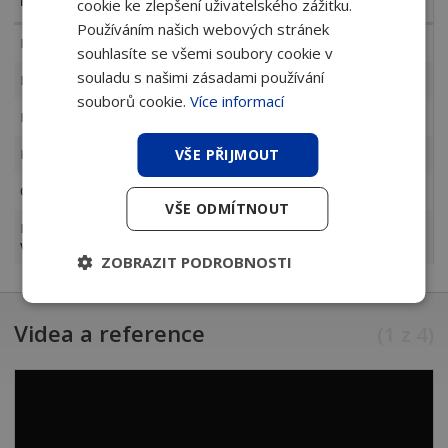
Premium / Ultra
cookie ke zlepšení uživatelského zážitku.
Používáním našich webových stránek
Princip pohonu
servohydraulický - hybridní
souhlasíte se všemi soubory cookie v
souladu s našimi zásadami používání
Lisovací síla
kN
1700
1700
1700
1700
souborů cookie.
Více informací
Lisovací délka
mm
2040
3060
3655
4250
VŠE PŘIJMOUT
Průchod mezi bočnicemi
mm
1550
2550
3100
3760
Otevření mezi upínáními
mm
480
480
480
480
VŠE ODMÍTNOUT
Hloubka zadního dorazu
mm
1100
1100
1100
1100
v ose X
ZOBRAZIT PODROBNOSTI
Videa a reference
(
1
z
4
)