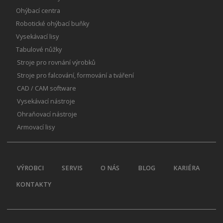
Ohýbací centra
Robotické ohýbací buňky
Vysekávací lisy
Tabulové nůžky
Stroje pro rovnání výrobků
Stroje pro falcování, formování a tváření
CAD / CAM software
Vysekávací nástroje
Ohraňovací nástroje
Armovací lisy
VÝROBCI
SERVIS
O NÁS
BLOG
KARIÉRA
KONTAKTY