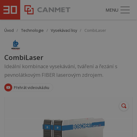
MENU
Úvod
/
Technologie
/
Vysekávací lisy
/
CombiLaser
CombiLaser
Ideální kombinace vysekávání, tváření a řezání s
pevnolátkovým FIBER laserovým zdrojem.
Přehrát videoukázku