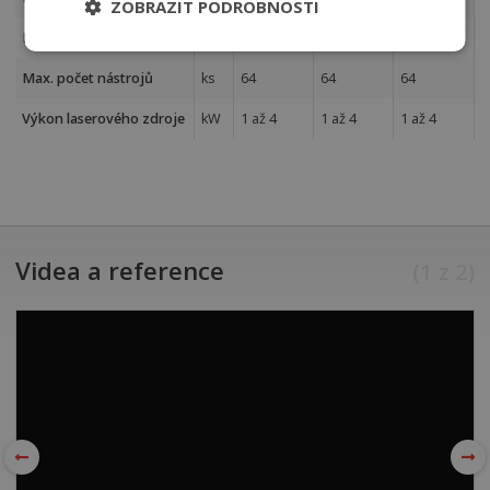
ZOBRAZIT PODROBNOSTI
Max. průměr nástroje
mm
76,2
76,2
76,2
Max. počet nástrojů
ks
64
64
64
Výkon laserového zdroje
kW
1 až 4
1 až 4
1 až 4
Videa a reference
(
1
z
2
)