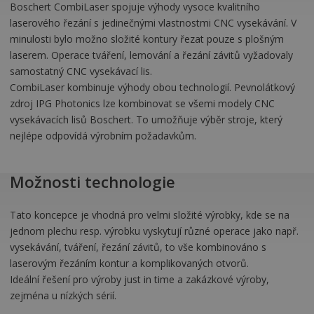
Boschert CombiLaser spojuje výhody vysoce kvalitního
laserového řezání s jedinečnými vlastnostmi CNC vysekávání. V
minulosti bylo možno složité kontury řezat pouze s plošným
laserem. Operace tváření, lemování a řezání závitů vyžadovaly
samostatný CNC vysekávací lis.
CombiLaser kombinuje výhody obou technologií. Pevnolátkový
zdroj IPG Photonics lze kombinovat se všemi modely CNC
vysekávacích lisů Boschert. To umožňuje výběr stroje, který
nejlépe odpovídá výrobním požadavkům.
Možnosti technologie
Tato koncepce je vhodná pro velmi složité výrobky, kde se na
jednom plechu resp. výrobku vyskytují různé operace jako např.
vysekávání, tváření, řezání závitů, to vše kombinováno s
laserovým řezáním kontur a komplikovaných otvorů.
Ideální řešení pro výroby just in time a zakázkové výroby,
zejména u nízkých sérií.