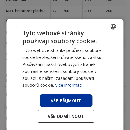
Lisovací síla
kN
280
280
280
Max. hmotnost plechu
kg
200
200
200
Nástrojový systém
Trumpf
Trumpf
Trumpf
Tyto webové stránky
Max. průměr nástroje
mm
105
105
105
používají soubory cookie.
CZECH
Max. počet nástrojů
ks
16 / 24
16 / 24
16 / 24
Tyto webové stránky používají soubory
SLOVAK
Výkon laserového
kW
1 až 4
1 až 4
1 až 4
cookie ke zlepšení uživatelského zážitku.
zdroje
Používáním našich webových stránek
souhlasíte se všemi soubory cookie v
Boschert CombiLaser
souladu s našimi zásadami používání
1000
1250
1500
MultiPunch
souborů cookie.
Více informací
1000 x
1250 x
1500 x
Formát plechu
mm
2000
2500
3000
VŠE PŘIJMOUT
Lisovací síla
kN
280
280
280
VŠE ODMÍTNOUT
Max. hmotnost plechu
kg
200
200
200
Nástrojový systém
Trumpf
Trumpf
Trumpf