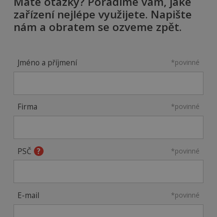
Máte otázky? Poradíme vám, jaké
zařízení nejlépe využijete. Napište
nám a obratem se ozveme zpět.
Jméno a příjmení
*povinné
Firma
*povinné
PSČ
*povinné
E-mail
*povinné