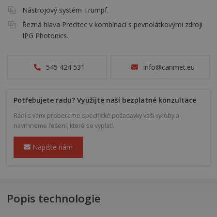
Nástrojový systém Trumpf.
Řezná hlava Precitec v kombinaci s pevnolátkovými zdroji
IPG Photonics.
545 424 531
info@canmet.eu
Potřebujete radu? Využijte naší bezplatné konzultace
Rádi s vámi probereme specifické požadavky vaší výroby a
navrhneme řešení, které se vyplatí.
Napište nám
Popis technologie