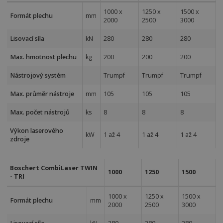
1000 x
1250 x
1500 x
Formát plechu
mm
2000
2500
3000
Lisovací síla
kN
280
280
280
Max. hmotnost plechu
kg
200
200
200
Nástrojový systém
Trumpf
Trumpf
Trumpf
Max. průměr nástroje
mm
105
105
105
Max. počet nástrojů
ks
8
8
8
Výkon laserového
kW
1 až 4
1 až 4
1 až 4
zdroje
Boschert CombiLaser TWIN
1000
1250
1500
- TRI
1000 x
1250 x
1500 x
Formát plechu
mm
2000
2500
3000