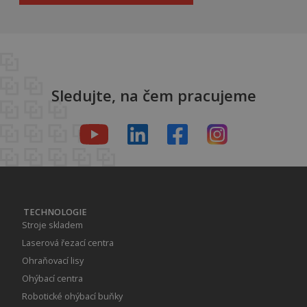
Sledujte, na čem pracujeme
TECHNOLOGIE
Stroje skladem
Laserová řezací centra
Ohraňovací lisy
Ohýbací centra
Robotické ohýbací buňky