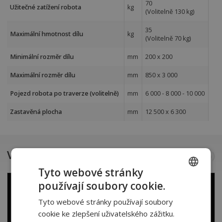
70
Užitečné zatížení robota
kg
(Volitelně 130 kg)
35
Maximální hmotnost dílu
kg
(Volitelně 70 kg)
Minimální rozměr dílu
mm
200 x 200
Maximální rozměr dílu
mm
850 x 3 000
Pojezd robota po traverze (volitelně)
mm
6 000 - 8 000 - 10 000
Zastavěná plocha
mm
12 500 x 6 300
Videa a reference
(
1
z
3
)
Tyto webové stránky
používají soubory cookie.
CZECH
Tyto webové stránky používají soubory
SLOVAK
cookie ke zlepšení uživatelského zážitku.