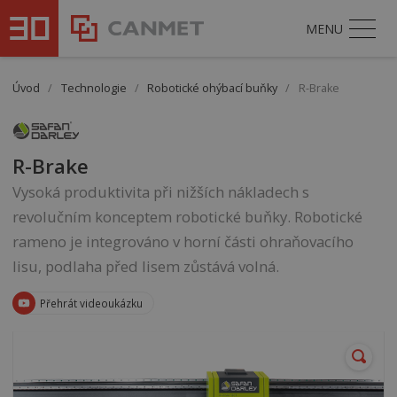
MENU
Úvod
/
Technologie
/
Robotické ohýbací buňky
/
R-Brake
R-Brake
Vysoká produktivita při nižších nákladech s
revolučním konceptem robotické buňky. Robotické
rameno je integrováno v horní části ohraňovacího
lisu, podlaha před lisem zůstává volná.
Přehrát videoukázku