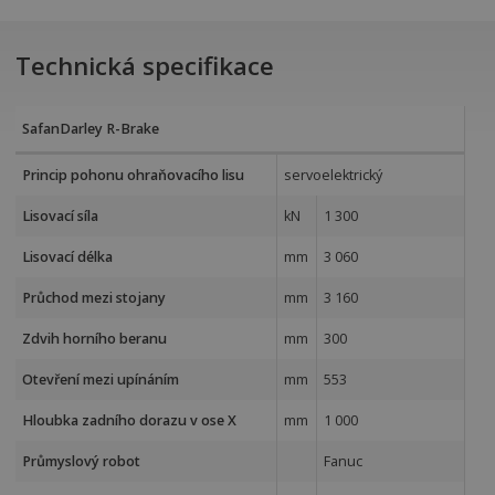
Technická specifikace
SafanDarley R-Brake
Princip pohonu ohraňovacího lisu
servoelektrický
Lisovací síla
kN
1 300
Lisovací délka
mm
3 060
Průchod mezi stojany
mm
3 160
Zdvih horního beranu
mm
300
Otevření mezi upínáním
mm
553
Hloubka zadního dorazu v ose X
mm
1 000
Průmyslový robot
Fanuc