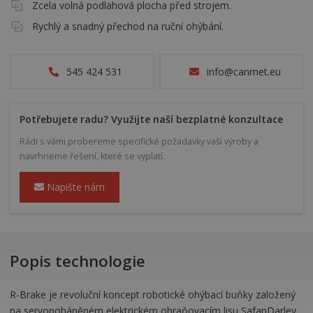
Zcela volná podlahová plocha před strojem.
Rychlý a snadný přechod na ruční ohýbání.
545 424 531
info@canmet.eu
Potřebujete radu? Využijte naší bezplatné konzultace
Rádi s vámi probereme specifické požadavky vaší výroby a
navrhneme řešení, které se vyplatí.
Napište nám
Popis technologie
R-Brake je revoluční koncept robotické ohýbací buňky založený
na servopoháněném elektrickém ohraňovacím lisu SafanDarley