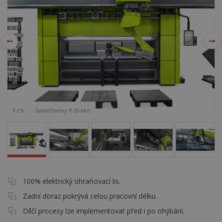
SafanDarley R-Brake
1
/
5
100% elektrický ohraňovací lis.
Zadní doraz pokrývá celou pracovní délku.
Dílčí procesy lze implementovat před i po ohýbání.