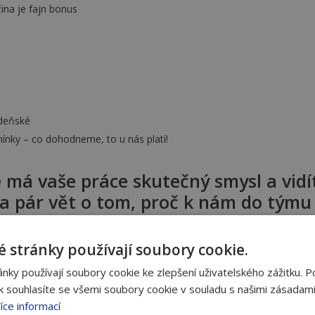
ina je fajn bonus
ídeňské
mínky – co dohodneme, to u nás platí!
 má vaše práce skutečný smysl a vidí
 a pár vět o tom, proč k nám do tým
 stránky používají soubory cookie.
met.eu
ky používají soubory cookie ke zlepšení uživatelského zážitku. P
 souhlasíte se všemi soubory cookie v souladu s našimi zásadami
íce informací