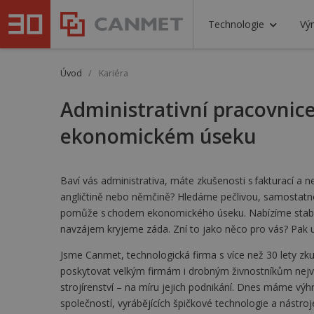
Technologie
Výr
Úvod
/
Kariéra
Administrativní pracovnice
ekonomickém úseku
Baví vás administrativa, máte zkušenosti s fakturací a
angličtině nebo němčině? Hledáme pečlivou, samostatn
pomůže s chodem ekonomického úseku. Nabízíme stabiln
navzájem kryjeme záda. Zní to jako něco pro vás? Pak ur
Jsme Canmet, technologická firma s více než 30 lety zkuš
poskytovat velkým firmám i drobným živnostníkům nejvys
strojírenství – na míru jejich podnikání. Dnes máme vý
společností, vyrábějících špičkové technologie a nástro