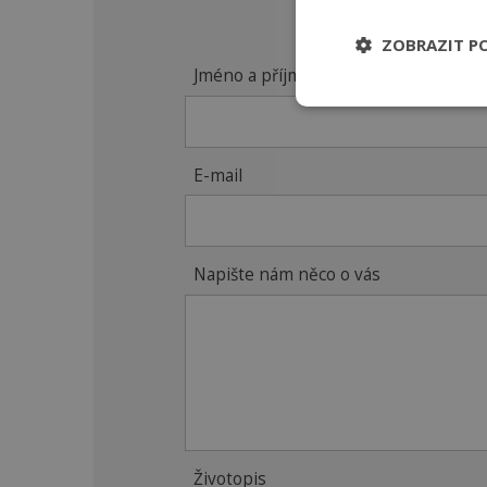
ZOBRAZIT P
Jméno a příjmení
E-mail
Napište nám něco o vás
Životopis