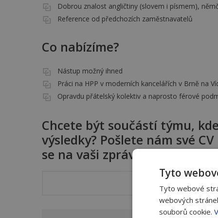
Dobrou znalost angličtiny (slovem i písmem), němč
Reference od předchozích zaměstnavatelů
Co nabízíme?
Nástup možný ihned
Práci na HPP v moderních kancelářích v Brně na V
Opravdu přátelský kolektiv a naprosto férové pod
Chcete být součástí týmu, kde
výsledky? Pošlete nám své CV
se na vaši zprávu!
Tyto webové
kariera@can
Tyto webové strán
webových stránek
souborů cookie.
V