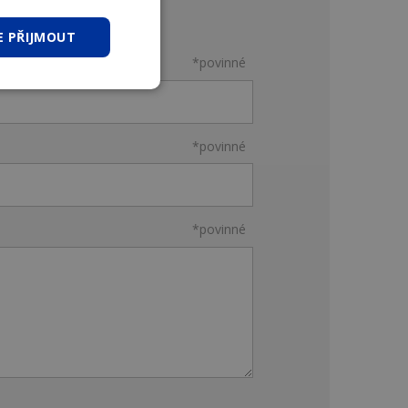
E PŘIJMOUT
*povinné
*povinné
*povinné