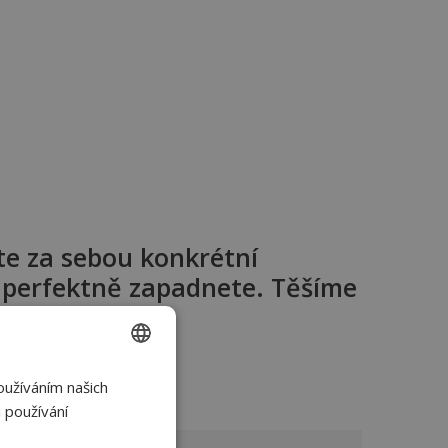
te za sebou konkrétní
u perfektně zapadnete. Těšíme
oužíváním našich
CZECH
 používání
SLOVAK