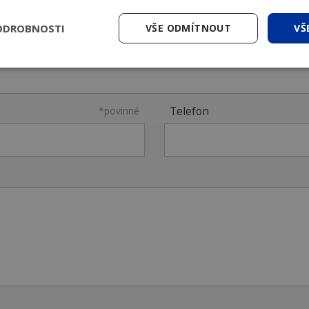
ODROBNOSTI
VŠE ODMÍTNOUT
VŠ
*povinné
Telefon