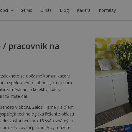
obci
Servis
O nás
Blog
Kariéra
Kontakty
 / pracovník na
 nezaleknete se občasné komunikace v
ou a spolehlivou osobnost, která nám
í zaměstnání a kolektiv, kde si
čitě čtěte dál.
enosti v oboru. Založili jsme ji s cílem
pělejší technologická řešení z oblasti
hradní zastoupení pro 15 světoznámých
je pro zpracování plechu. A vy můžete