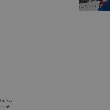
odmínkou
statně