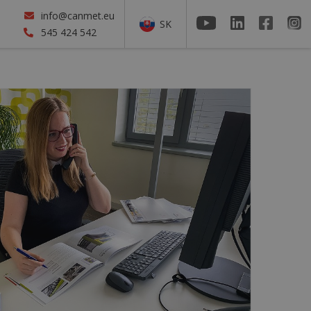
info@canmet.eu
SK
545 424 542