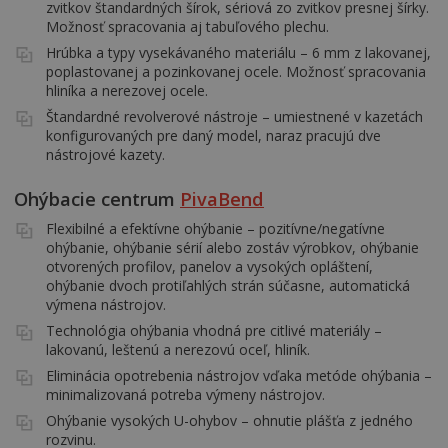
zvitkov štandardných šírok, sériová zo zvitkov presnej šírky.
Možnosť spracovania aj tabuľového plechu.
Hrúbka a typy vysekávaného materiálu – 6 mm z lakovanej,
poplastovanej a pozinkovanej ocele. Možnosť spracovania
hliníka a nerezovej ocele.
Štandardné revolverové nástroje – umiestnené v kazetách
konfigurovaných pre daný model, naraz pracujú dve
nástrojové kazety.
Ohýbacie centrum
PivaBend
Flexibilné a efektívne ohýbanie – pozitívne/negatívne
ohýbanie, ohýbanie sérií alebo zostáv výrobkov, ohýbanie
otvorených profilov, panelov a vysokých opláštení,
ohýbanie dvoch protiľahlých strán súčasne, automatická
výmena nástrojov.
Technológia ohýbania vhodná pre citlivé materiály –
lakovanú, leštenú a nerezovú oceľ, hliník.
Eliminácia opotrebenia nástrojov vďaka metóde ohýbania –
minimalizovaná potreba výmeny nástrojov.
Ohýbanie vysokých U-ohybov – ohnutie plášťa z jedného
rozvinu.