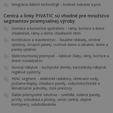
Integrácia ďalších technológií – bodové zváranie a pod.
Centrá a linky PIVATIC sú vhodné pre množstvo
segmentov priemyselnej výroby
Domáce a komerčné spotrebiče – rámy, bočnice a dvere
chladničiek, rámy a skrine chladiacich vitrín.
Konštrukcie a stavebníctvo – fasádne obklady, strešné
systémy, stropné panely, oceľové dvere a zárubne, dvere a
panely výťahov.
Elektrotechnický priemysel – káblové žľaby, rámy, bočnice a
dvere rozvádzačov.
Kovový nábytok – kuchynské skrinky, kancelársky nábytok,
regálové systémy.
HVAC segment – elektrické radiátory, ohrievače vody,
požiarne klapky, chladiace panely, vzduchotechnické a
klimatizačné jednotky, čisté priestory.
Ďalšie priemyselné odvetvia – svietidlá, solárne panely,
profily, schodiská a plošiny, servis centrá, obytné
kontajnery, subdodávatelia.