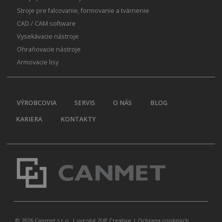
Stroje pre falcovanie, formovanie a tvárnenie
CAD / CAM software
Vysekávacie nástroje
Ohraňovacie nástroje
Armovacie lisy
VÝROBCOVIA
SERVIS
O NÁS
BLOG
KARIERA
KONTAKTY
© 2026 Canmet s.r.o. |
vyrobil 2UP Creative
|
Ochrana osobných