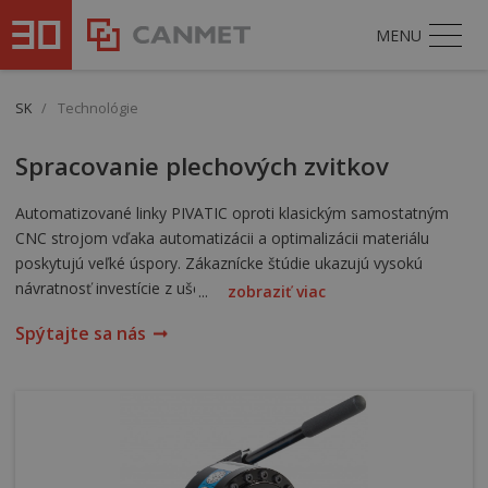
MENU
SK
/
Technológie
Spracovanie plechových zvitkov
Automatizované linky PIVATIC oproti klasickým samostatným
CNC strojom vďaka automatizácii a optimalizácii materiálu
poskytujú veľké úspory. Zákaznícke štúdie ukazujú vysokú
návratnosť investície z ušetrených nákladov na operátorov a
...
zobraziť viac
materiál.
Spýtajte sa nás
Možnosť integrácie strojov PivaPunch a PivaBend do
komplexných výrobných liniek.