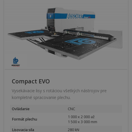
Compact EVO
Vysekávacie lisy s rotáciou všetkých nástrojov pre
kompletné spracovanie plechu.
Ovládanie
CNC
1 000 x 2 000 až
Formát plechu
1 500 x 3 000 mm
Lisovacia sila
280 kN