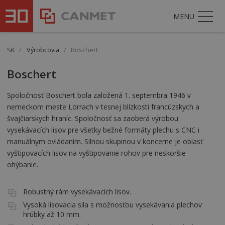
MENU
SK
/
Výrobcovia
/
Boschert
Boschert
Spoločnosť Boschert bola založená 1. septembra 1946 v
nemeckom meste Lörrach v tesnej blízkosti francúzskych a
švajčiarskych hraníc. Spoločnosť sa zaoberá výrobou
vysekávacích lisov pre všetky bežné formáty plechu s CNC i
manuálnym ovládaním. Silnou skupinou v koncerne je oblasť
vyštipovacích lisov na vyštipovanie rohov pre neskoršie
ohýbanie.
Robustný rám vysekávacích lisov.
Vysoká lisovacia sila s možnosťou vysekávania plechov
hrúbky až 10 mm.