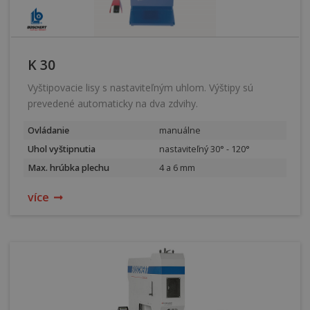
K 30
Vyštipovacie lisy s nastaviteľným uhlom. Výštipy sú
prevedené automaticky na dva zdvihy.
Ovládanie
manuálne
Uhol vyštipnutia
nastaviteľný 30° - 120°
Max. hrúbka plechu
4 a 6 mm
více