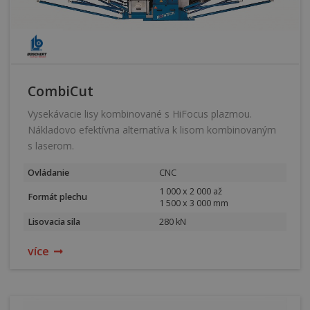
CombiCut
Vysekávacie lisy kombinované s HiFocus plazmou.
Nákladovo efektívna alternatíva k lisom kombinovaným
s laserom.
Ovládanie
CNC
1 000 x 2 000 až
Formát plechu
1 500 x 3 000 mm
Lisovacia sila
280 kN
více