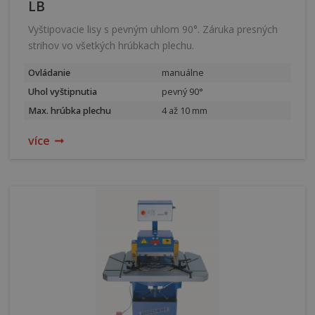
LB
Vyštipovacie lisy s pevným uhlom 90°. Záruka presných
strihov vo všetkých hrúbkach plechu.
Ovládanie
manuálne
Uhol vyštipnutia
pevný 90°
Max. hrúbka plechu
4 až 10 mm
více