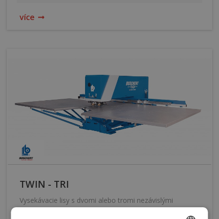
více
TWIN - TRI
Vysekávacie lisy s dvomi alebo tromi nezávislými
vysekávacími hlavami.