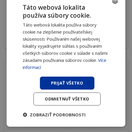
Táto webová lokalita
Ovládanie
CNC
používa súbory cookie.
1 000 x 2000 až
CZECH
Formát plechu
1 500 x 3 000 mm
Táto webová lokalita používa súbory
SLOVAK
Lisovacia sila
280 a 400 kN
cookie na zlepšenie používateľskej
skúsenosti. Používaním našej webovej
více
lokality vyjadrujete súhlas s používaním
všetkých súborov cookie v súlade s našimi
zásadami používania súborov cookie.
Více
informací
PRIJAŤ VŠETKO
ODMIETNUŤ VŠETKO
ZOBRAZIŤ PODROBNOSTI