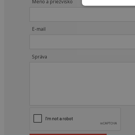
Meno a priezvisko
E-mail
Správa