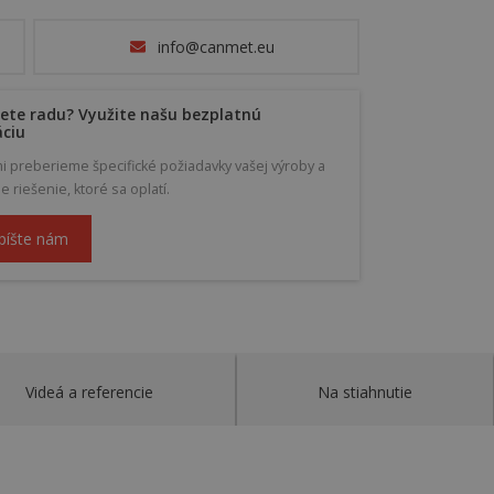
info@canmet.eu
ete radu? Využite našu bezplatnú
áciu
mi preberieme špecifické požiadavky vašej výroby a
riešenie, ktoré sa oplatí.
píšte nám
Videá a referencie
Na stiahnutie