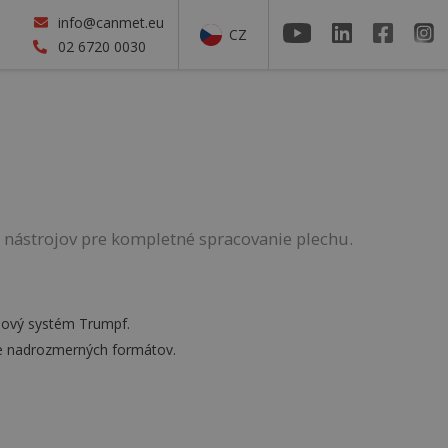
info@canmet.eu
CZ
02 6720 0030
ch nástrojov pre kompletné spracovanie plechu.
ojový systém Trumpf.
e nadrozmerných formátov.