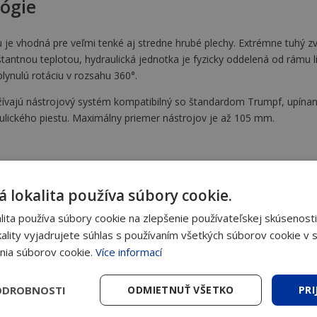
lógie
u je vhodná pre veľmi tenké aj stredne hrubé plechy. Extrémne tuhý z
štantnou teplotou, hydraulická jednotka je fyzicky oddelená od rámu l
lynulú rotáciu v rozsahu 360°.
žívajú nástrojový systém kompatibilný so štandardom Trumpf, upínani
ulického piestu. Maximálny priemer nástrojov je až 105 mm.
 lokalita používa súbory cookie.
ita používa súbory cookie na zlepšenie používateľskej skúsenosti
ality vyjadrujete súhlas s používaním všetkých súborov cookie v s
aké zariadenie najlepšie využijete. 
nia súborov cookie.
Více informací
ODROBNOSTI
ODMIETNUŤ VŠETKO
PRI