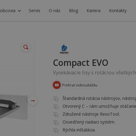
robcovia
Servis
O nás
Blog
Kariera
Kontakty
Compact EVO
Vysekávacie lisy s rotáciou všetký
Prehrať videoukážku
Štandardná rotácia nástrojov, nástr
Otvorený C – rám umožňuje otáčani
Združené nástroje RevoTool.
Osvedčený riadiaci systém.
Rýchla inštalácia.