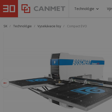
Technológie
Vý
SK
/
Technológie
/
Vysekávacie lisy
/
Compact EVO