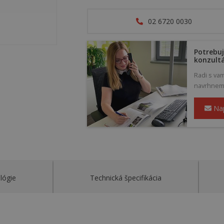
02 6720 0030
Potrebuj
konzult
Radi s va
navrhneme 
Na
lógie
Technická špecifikácia