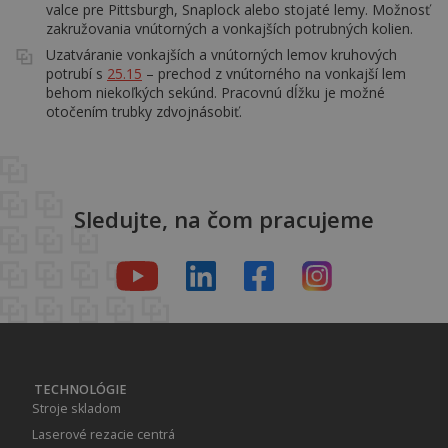
valce pre Pittsburgh, Snaplock alebo stojaté lemy. Možnosť
zakružovania vnútorných a vonkajších potrubných kolien.
Uzatváranie vonkajších a vnútorných lemov kruhových
potrubí s
25.15
– prechod z vnútorného na vonkajší lem
behom niekoľkých sekúnd. Pracovnú dĺžku je možné
otočením trubky zdvojnásobiť.
Sledujte, na čom pracujeme
TECHNOLÓGIE
Stroje skladom
Laserové rezacie centrá