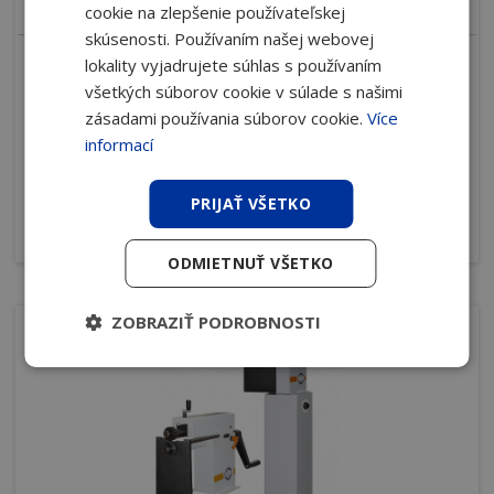
cookie na zlepšenie používateľskej
skúsenosti. Používaním našej webovej
lokality vyjadrujete súhlas s používaním
25.15
všetkých súborov cookie v súlade s našimi
Uzatváranie vonkajších a vnútorných lemov na trubkách.
zásadami používania súborov cookie.
Více
informací
Max. hrúbka plechu
0,88 mm
Pracovná dĺžka
1 520 mm
PRIJAŤ VŠETKO
viac
ODMIETNUŤ VŠETKO
ZOBRAZIŤ PODROBNOSTI