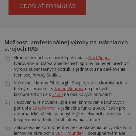
ODOSLAŤ FORMULÁR
Možnosti profesionálnej výroby na tvárniacich
strojoch RAS
Hranaté vzduchotechnické potrubia s
DuctZipper
–
tvarovanie a uzatváranie tesných spojov na jeden prechod.
Výroba super tesných potrubí s jednotkou na dávkovanie
tesniacej hmoty SealJet.
Valcovanie lemov Pittsburgh, Snaplock a ich kombináciu s
bežnými lemami – s
SpeedySeamer
na plochých
komponentoch a s
21.20
na oblúkových prírubách.
Falcovanie, lemovanie, spájanie, krimpovanie kruhových
potrubí s
EasyFormer
– jedinečná funkcia AutoTeach pre
automatické učenie sa pohybových sekvencií a mechanická
bezpečnostná funkcia odblokovania UnLock.
Zakružovanie komponentov bez poškodenia už vyrobených
lemov na okrajoch s
VENTIrounder
– dostupné tvárniace