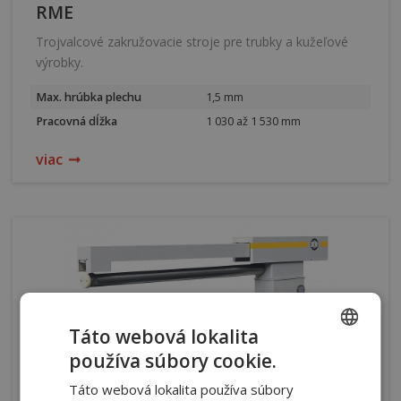
RME
Trojvalcové zakružovacie stroje pre trubky a kužeľové
výrobky.
Max. hrúbka plechu
1,5 mm
Pracovná dĺžka
1 030 až 1 530 mm
viac
Táto webová lokalita
používa súbory cookie.
CZECH
Táto webová lokalita používa súbory
SLOVAK