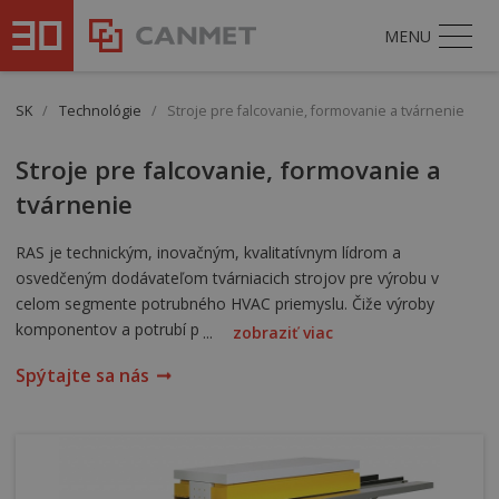
MENU
SK
/
Technológie
/
Stroje pre falcovanie, formovanie a tvárnenie
Stroje pre falcovanie, formovanie a
tvárnenie
RAS je technickým, inovačným, kvalitatívnym lídrom a
osvedčeným dodávateľom tvárniacich strojov pre výrobu v
celom segmente potrubného HVAC priemyslu. Čiže výroby
komponentov a potrubí pre vzduchotechniku, ventiláciu,
...
zobraziť viac
klimatizáciu, kúrenie, požiarne klapky, komíny a kovové izolácie.
Spýtajte sa nás
Správne zvolený stroj dokáže tvárniť bežne používané
Pittsburgh, Snaplock, stojaté a iné lemy, podľa potreby výrobky
finálne zakružiť, falcovať, uzatvoriť alebo spojiť.
So strojmi RAS bude výroba rýchlejšia, jednoduchšia,
bezpečnejšia a zároveň aj ekonomickejšia. Všetky stroje RAS sa