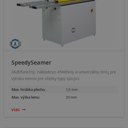
vďaka tuhej konštrukcii vyznačujú extrémne dlhodobou
spoľahlivosťou a životnosťou. V ponuke aj stroje s tvarovacími
valčekmi pre potrubia z nerezovej ocele, široká ponuka
tvárniacich kolečiek pre rôzne aplikácie a ďalšia doplňujúca
výbava.
SpeedySeamer
Multifunkčný, nákladovo efektívny a univerzálny stroj pre
výrobu lemov pre všetky typy spojov.
Max. hrúbka plechu
1,5 mm
Max. výška lemu
20 mm
viac