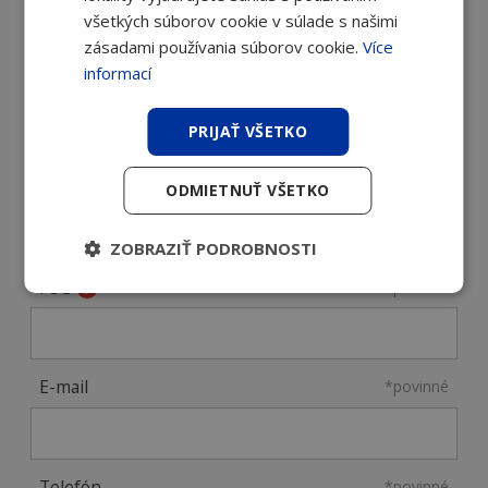
späť.
všetkých súborov cookie v súlade s našimi
zásadami používania súborov cookie.
Více
informací
Meno a priezvisko
*povinné
PRIJAŤ VŠETKO
Firma
*povinné
ODMIETNUŤ VŠETKO
ZOBRAZIŤ PODROBNOSTI
PSČ
*povinné
E-mail
*povinné
Telefón
*povinné