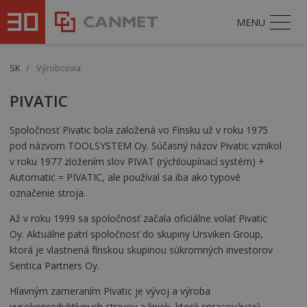
MENU
SK
/
Výrobcovia
PIVATIC
Spoločnosť Pivatic bola založená vo Fínsku už v roku 1975
pod názvom TOOLSYSTEM Oy. Súčasný názov Pivatic vznikol
v roku 1977 zložením slov PIVAT (rýchloupínací systém) +
Automatic = PIVATIC, ale používal sa iba ako typové
označenie stroja.
Až v roku 1999 sa spoločnosť začala oficiálne volať Pivatic
Oy. Aktuálne patrí spoločnosť do skupiny Ursviken Group,
ktorá je vlastnená fínskou skupinou súkromných investorov
Sentica Partners Oy.
Hlavným zameraním Pivatic je vývoj a výroba
vysokoproduktívnych strojov a liniek, ktoré spracovávajú