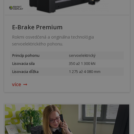
E‑Brake Premium
Rokmi osvedčená a originálna technológia
servoelektrického pohonu.
Princíp pohonu
servoelektrický
Lisovacia sila
350 až 1 300 kN
Lisovacia dĺžka
1 275 až 4 080 mm
více