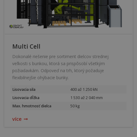
Multi Cell
Dokonalé riešenie pre sortiment dielcov strednej
veľkosti s bunkou, ktorá sa prispôsobí všetkým
požiadavkám. Odpoveď na trh, ktorý požaduje
flexibilnejšie ohýbacie bunky.
Lisovacia sila
400 až 1 250 kN
Lisovacia dĺžka
1 530 až 2 040 mm
Max. hmotnosť dielca
50 kg
více