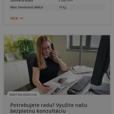
Lisovacia dĺžka
3 060 mm
Max. hmotnosť dielca
70 kg
více
MARTINA MEDKOVÁ
Potrebujete radu? Využite našu
bezplatnú konzultáciu