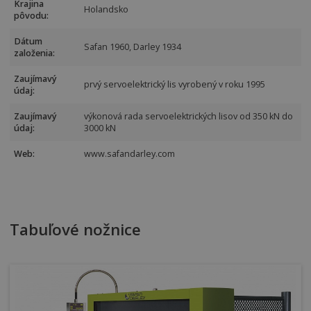
Krajina
Holandsko
pôvodu:
Dátum
Safan 1960, Darley 1934
založenia:
Zaujímavý
prvý servoelektrický lis vyrobený v roku 1995
údaj:
Zaujímavý
výkonová rada servoelektrických lisov od 350 kN do
údaj:
3000 kN
Web:
www.safandarley.com
Tabuľové nožnice