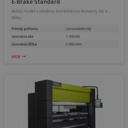
E-Brake Standard
Akčný model s ideálnou kombináciou lisovacej sily a
dĺžky.
Princíp pohonu
servoelektrický
Lisovacia sila
1 000 kN
Lisovacia dĺžka
3 060 mm
více