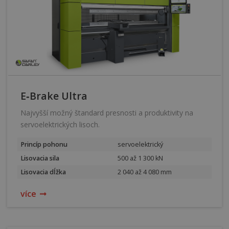
E‑Brake Ultra
Najvyšší možný štandard presnosti a produktivity na
servoelektrických lisoch.
Princíp pohonu
servoelektrický
Lisovacia sila
500 až 1 300 kN
Lisovacia dĺžka
2 040 až 4 080 mm
více