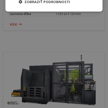
Princíp pohonu
hydraulický - hybridný
ZOBRAZIŤ PODROBNOSTI
Lisovacia sila
1 250 až 10 000 kN
Lisovacia dĺžka
1 530 až 6 120 mm
více