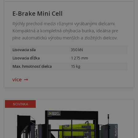
E-Brake Mini Cell
Rýchly prechod medzi rôznymi vyrábanými dielcami.
Kompaktná a kompletná ohýbacia bunka, ideálna pre
plne automatickú výrobu menších a zložitých dielcov.
Lisovacia sila
350 kN
Lisovacia dĺžka
1 275 mm
Max. hmotnosť dielca
15 kg
více
NOVINKA