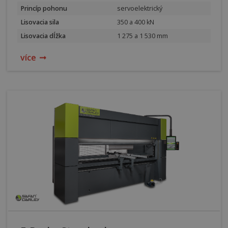
Princíp pohonu
servoelektrický
Lisovacia sila
350 a 400 kN
Lisovacia dĺžka
1 275 a 1 530 mm
více