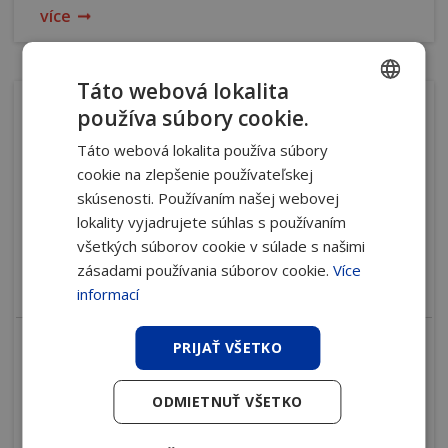
více
Táto webová lokalita
používa súbory cookie.
CZECH
Táto webová lokalita používa súbory
SLOVAK
cookie na zlepšenie používateľskej
skúsenosti. Používaním našej webovej
lokality vyjadrujete súhlas s používaním
všetkých súborov cookie v súlade s našimi
zásadami používania súborov cookie.
Více
informací
PRIJAŤ VŠETKO
H-iBrake
Najnovšie technológie pohonu pri ohraňovaní od
ODMIETNUŤ VŠETKO
tenkých plechov až po Heavy Duty segment.