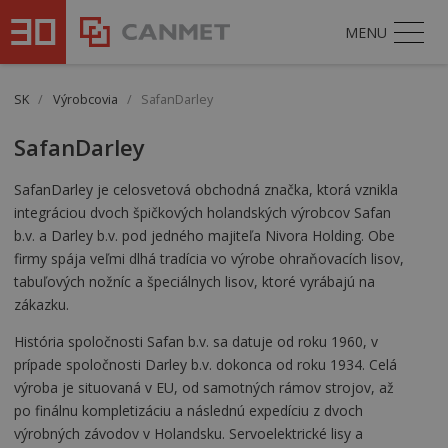
MENU
SK
/
Výrobcovia
/
SafanDarley
SafanDarley
SafanDarley je celosvetová obchodná značka, ktorá vznikla
integráciou dvoch špičkových holandských výrobcov Safan
b.v. a Darley b.v. pod jedného majiteľa Nivora Holding. Obe
firmy spája veľmi dlhá tradícia vo výrobe ohraňovacích lisov,
tabuľových nožníc a špeciálnych lisov, ktoré vyrábajú na
zákazku.
História spoločnosti Safan b.v. sa datuje od roku 1960, v
prípade spoločnosti Darley b.v. dokonca od roku 1934. Celá
výroba je situovaná v EU, od samotných rámov strojov, až
po finálnu kompletizáciu a následnú expedíciu z dvoch
výrobných závodov v Holandsku. Servoelektrické lisy a