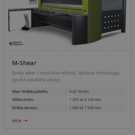
M‑Shear
Široký výber z množstva veľkostí, špičková technológia,
vysoká variabilita výbavy.
Max. hrúbka plechu
4 až 16 mm
Dĺžka strihu
1 250 až 6 100 mm
Dráha dorazu
1 000 až 1 500 mm
více