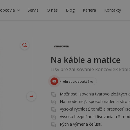
robcovia
Servis
O nás
Blog
Kariera
Kontakty
Na káble a matice
Lisy pre zalisovanie koncoviek kábl
Prehrať videoukážku
Možnosť lisovania tvarovo zložitých a
Najmodernejší spôsob riadenia stroja
Vysoká rýchlosť, tonáž a presnosť lis
Vysoká bezpečnosť lisovania u S mod
Rýchla výmena čeľustí.