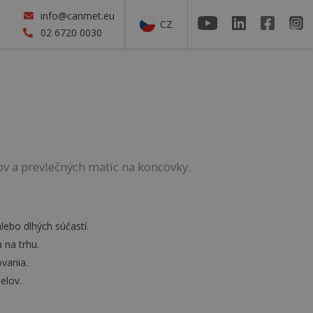
info@canmet.eu
CZ
02 6720 0030
ov a prevlečných matíc na koncovky.
lebo dlhých súčastí.
 na trhu.
ovania.
elov.