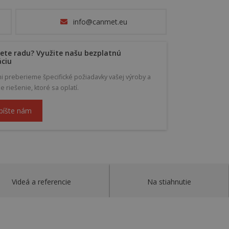
info@canmet.eu
ete radu? Využite našu bezplatnú
áciu
mi preberieme špecifické požiadavky vašej výroby a
riešenie, ktoré sa oplatí.
píšte nám
Videá a referencie
Na stiahnutie