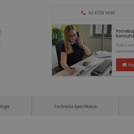
02 6720 0030
Potrebuj
konzult
Radi s va
navrhneme 
Na
lógie
Technická špecifikácia