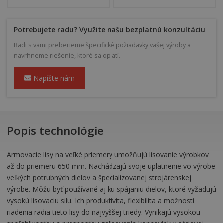
Potrebujete radu? Využite našu bezplatnú konzultáciu
Radi s vami preberieme špecifické požiadavky vašej výroby a
navrhneme riešenie, ktoré sa oplatí.
Napíšte nám
Popis technológie
Armovacie lisy na veľké priemery umožňujú lisovanie výrobkov
až do priemeru 650 mm. Nachádzajú svoje uplatnenie vo výrobe
veľkých potrubných dielov a špecializovanej strojárenskej
výrobe. Môžu byť používané aj ku spájaniu dielov, ktoré vyžadujú
vysokú lisovaciu silu. Ich produktivita, flexibilita a možnosti
riadenia radia tieto lisy do najvyššej triedy. Vynikajú vysokou