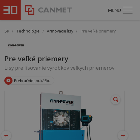
MENU
SK
/
Technológie
/
Armovacie lisy
/
Pre veľké priemery
Pre veľké priemery
Lisy pre lisovanie výrobkov veľkých priemerov.
Prehrať videoukážku