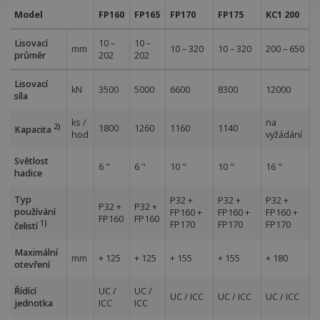
Model
FP160
FP165
FP170
FP175
KC1 200
Lisovací
10 –
10 –
mm
10 – 320
10 – 320
200 – 650
průměr
202
202
Lisovací
kN
3500
5000
6600
8300
12000
síla
ks /
na
2)
1800
1260
1160
1140
Kapacita
hod
vyžádání
Světlost
6 "
6 "
10 "
10 "
16 "
hadice
Typ
P32 +
P32 +
P32 +
P32 +
P32 +
používání
FP160 +
FP160 +
FP160 +
FP160
FP160
1)
FP170
FP170
FP170
čelistí
Maximální
mm
+ 125
+ 125
+ 155
+ 155
+ 180
otevření
Řídící
UC /
UC /
UC / ICC
UC / ICC
UC / ICC
jednotka
ICC
ICC