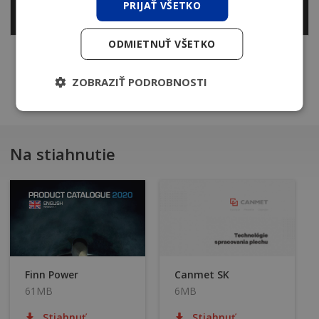
PRIJAŤ VŠETKO
ODMIETNUŤ VŠETKO
ZOBRAZIŤ PODROBNOSTI
Na stiahnutie
Finn Power
Canmet SK
61MB
6MB
Stiahnuť
Stiahnuť