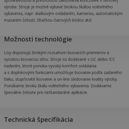
spoľahlivosťou a presnosťou zalisovania koncoviek v sériovej
výrobe. Stroje je možné vybaviť širokou škálou voliteľného
vybavenia, napr. diaľkovým ovládaním, kamerou, automatickým
mazaním čeľustí, čítačkou čiarových kódov atď.
Možnosti technológie
Lisy disponujú širokým rozsahom lisovacích priemerov a
vysokou lisovacou silou. Stroje sú dodávané s UC alebo ICC
riadením, ktoré ponúka vysoký komfort ovládania
a s doplnkovými funkciami umožňuje lisovanie podľa zadaného
tlaku, stupňovité lisovanie a on-line sledovanie kvality výroby.
Ponúkame širokú škálu voliteľného vybavenia. Dodávame
špeciálne čeľuste pre neštandardné aplikácie.
Technická špecifikácia