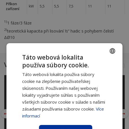
Příkon
kW
5,5
5,5
7,5
11
11
zařízení
1)
1 fáze/3 fáze
2)
teoretická kapacita při lisování ½“ hadic s pohybem čelistí
ΔØ10
Táto webová lokalita
Videá a referencie
(
1
z
2
)
používa súbory cookie.
CZECH
Táto webová lokalita používa súbory
SLOVAK
cookie na zlepšenie používateľskej
skúsenosti. Používaním našej webovej
lokality vyjadrujete súhlas s používaním
všetkých súborov cookie v súlade s našimi
zásadami používania súborov cookie.
Více
informací