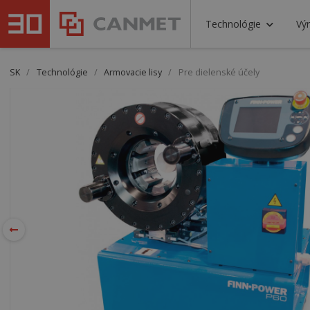
Technológie
Vý
SK
/
Technológie
/
Armovacie lisy
/
Pre dielenské účely