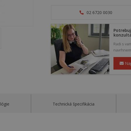
02 6720 0030
Potrebuj
konzult
Radi s va
navrhneme 
Na
lógie
Technická špecifikácia