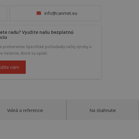
info@canmet.eu
ete radu? Využite našu bezplatnú
áciu
mi preberieme špecifické požiadavky vašej výroby a
riešenie, ktoré sa oplatí.
píšte nám
Videá a referencie
Na stiahnutie