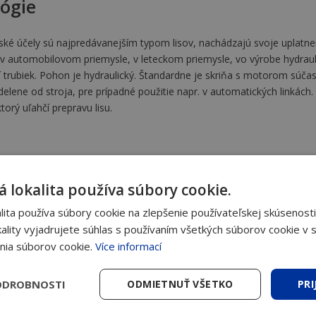
lógie
nské účely sú najpredávanejším typom lisov, nachádzajú svoje uplatneni
 v automobilovom priemysle, v leteckom priemysle, vo výrobe hydraulic
í trubiek. Pohon je hydraulický. Štandardne je skriňa s motorom súčas
lene od stroja, pre prípadné použitie napr. v automatických linkách
orý uľahčí prepravu lisu.
 lokalita používa súbory cookie.
ita používa súbory cookie na zlepšenie používateľskej skúsenosti
ality vyjadrujete súhlas s používaním všetkých súborov cookie v s
aké zariadenie najlepšie využijete. 
nia súborov cookie.
Více informací
ODROBNOSTI
ODMIETNUŤ VŠETKO
PRI
*povinné
Firma
*