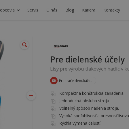
robcovia
Servis
O nás
Blog
Kariera
Kontakty
Pre dielenské účely
Lisy pre výrobu tlakových hadíc v k
Prehrať videoukážku
Kompaktná konštrukcia zariadenia.
Jednoduchá obsluha stroja.
Voliteľný spôsob riadenia stroja.
Vysoká spoľahlivosť a presnosť lisova
Rýchla výmena čeľustí.