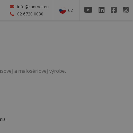
info@canmet.eu
CZ
02 6720 0030
usovej a malosériovej výrobe.
nia.