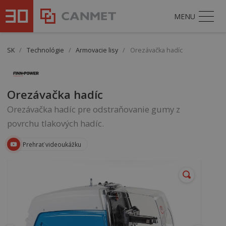
MENU
SK
/
Technológie
/
Armovacie lisy
/
Orezávačka hadíc
Orezávačka hadíc
Orezávačka hadíc pre odstraňovanie gumy z
povrchu tlakových hadíc.
Prehrať videoukážku