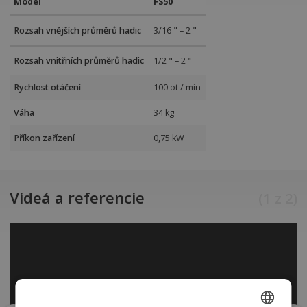
Model
FS50
Rozsah vnějších průměrů hadic
3/16 " – 2 "
Rozsah vnitřních průměrů hadic
1/2 " – 2 "
Rychlost otáčení
100 ot / min
Váha
34 kg
Příkon zařízení
0,75 kW
Videá a referencie
(
1
z
2
)