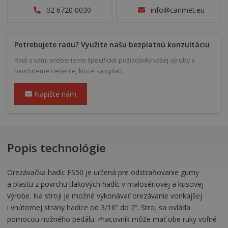
02 6720 0030
info@canmet.eu
Potrebujete radu? Využite našu bezplatnú konzultáciu
Radi s vami preberieme špecifické požiadavky vašej výroby a
navrhneme riešenie, ktoré sa oplatí.
Napíšte nám
Popis technológie
Orezávačka hadíc FS50 je určená pre odstraňovanie gumy
a plastu z povrchu tlakových hadíc v malosériovej a kusovej
výrobe. Na stroji je možné vykonávať orezávanie vonkajšej
i vnútornej strany hadice od 3/16“ do 2“. Stroj sa ovláda
pomocou nožného pedálu. Pracovník môže mať obe ruky voľné