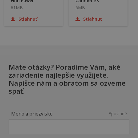
Finn Power
Canmet SK
61MB
6MB
Stiahnuť
Stiahnuť
Máte otázky? Poradíme Vám, aké
zariadenie najlepšie využijete.
Napíšte nám a obratom sa ozveme
späť.
Meno a priezvisko
*povinné