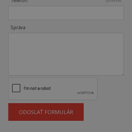
Telefón
*povinné
Správa
ODOSLAŤ FORMULÁR