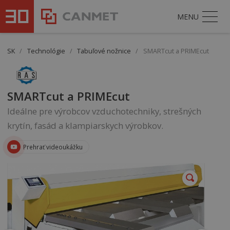
MENU
SK
/
Technológie
/
Tabuľové nožnice
/
SMARTcut a PRIMEcut
SMARTcut a PRIMEcut
Ideálne pre výrobcov vzduchotechniky, strešných
krytín, fasád a klampiarskych výrobkov.
Prehrať videoukážku