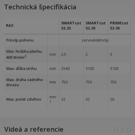
Technická špecifikácia
SMARTcut
SMARTcut
PRIMEcut
RAS
52.25
52.30
53.30
Princíp pohonu
servoelektrický
Max. hrúbka plechu,
mm
2,5
2
3
2
400 N/mm
Max. dĺžka strihu
mm
2540
3100
3100
Max. dráha zadného
mm
750
750
750
dorazu
-
min
Max. počet zdvihov
32
32
26
1
Videá a referencie
(
1
z
1
)